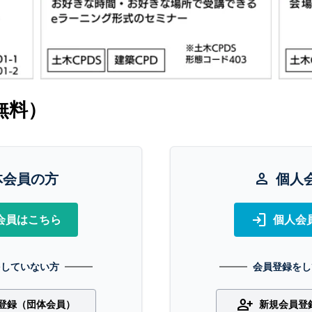
無料）
体会員の方
person
個人
login
会員はこちら
個人会
をしていない方
会員登録をし
person_add
登録（団体会員）
新規会員登