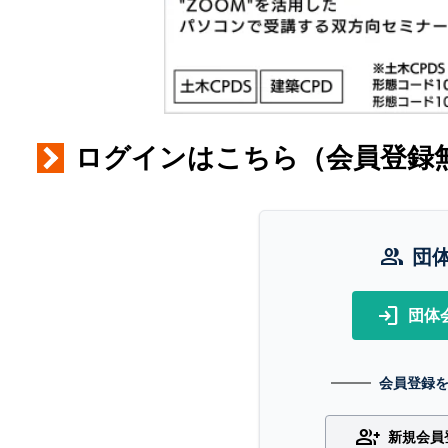
ログインはこちら（会員登録
group
団
login
団体
会員登録
group_add
新規会員