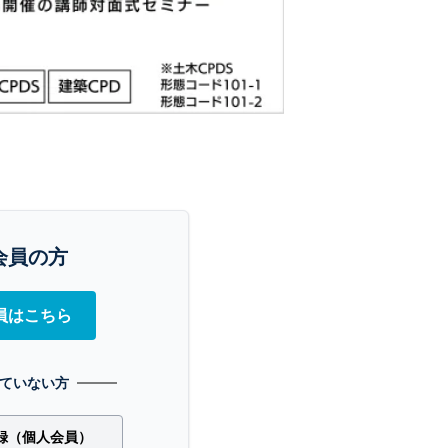
会員の方
員はこちら
ていない方
録（個人会員）