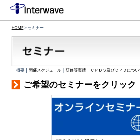
HOME
> セミナー
概要 │
開催スケジュール
│
研修等実績
│
ＣＰＤＳ及びＣＰＤについ
ご希望のセミナーをクリック