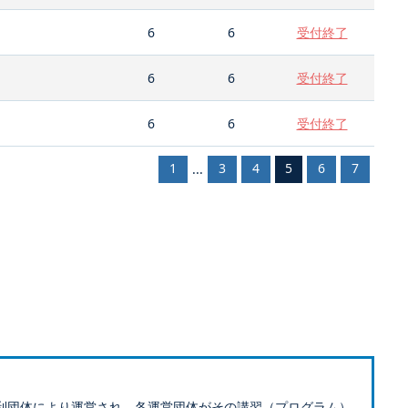
6
6
受付終了
6
6
受付終了
6
6
受付終了
1
3
4
5
6
7
...
利団体により運営され、各運営団体がその講習（プログラム）