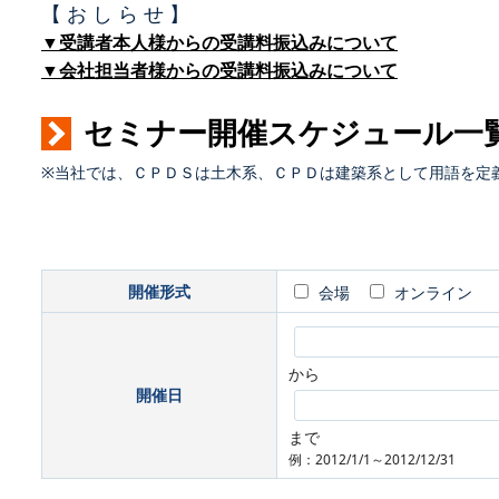
【 お し ら せ 】
▼受講者本人様からの受講料振込みについて
▼会社担当者様からの受講料振込みについて
セミナー開催スケジュール一
※当社では、ＣＰＤＳは土木系、ＣＰＤは建築系として用語を定
開催形式
会場
オンライン
から
開催日
まで
例：2012/1/1～2012/12/31