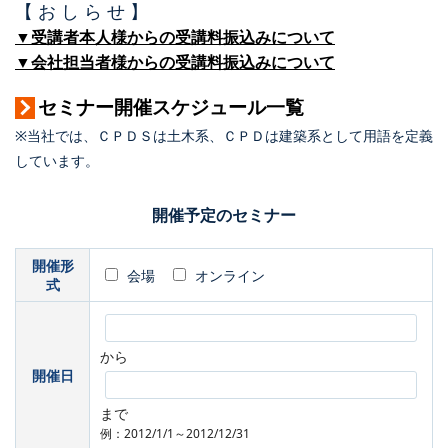
【 お し ら せ 】
▼受講者本人様からの受講料振込みについて
▼会社担当者様からの受講料振込みについて
セミナー開催スケジュール一覧
※当社では、ＣＰＤＳは土木系、ＣＰＤは建築系として用語を定義
しています。
開催予定のセミナー
開催形
会場
オンライン
式
から
開催日
まで
例：2012/1/1～2012/12/31