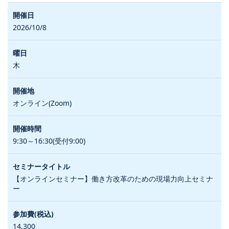
2026/10/8
木
オンライン(Zoom)
9:30～16:30(受付9:00)
【オンラインセミナー】働き方改革のための現場力向上セミナ
ー
14,300