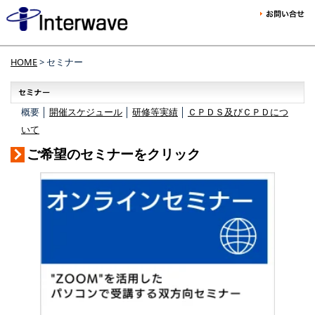
HOME
> セミナー
概要 │
開催スケジュール
│
研修等実績
│
ＣＰＤＳ及びＣＰＤにつ
いて
ご希望のセミナーをクリック