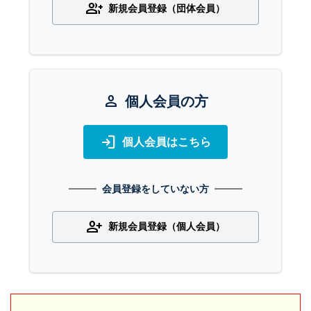
group_add
新規会員登録（団体会員）
person
個人会員の方
login
個人会員はこちら
会員登録をしていない方
person_add
新規会員登録（個人会員）