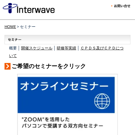
HOME
> セミナー
概要 │
開催スケジュール
│
研修等実績
│
ＣＰＤＳ及びＣＰＤにつ
いて
ご希望のセミナーをクリック