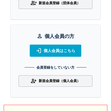
group_add
新規会員登録（団体会員）
person
個人会員の方
login
個人会員はこちら
会員登録をしていない方
person_add
新規会員登録（個人会員）