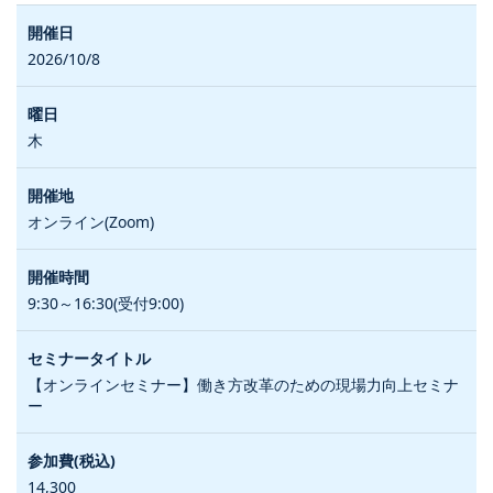
2026/10/8
木
オンライン(Zoom)
9:30～16:30(受付9:00)
【オンラインセミナー】働き方改革のための現場力向上セミナ
ー
14,300