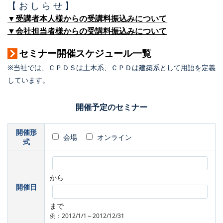
【 お し ら せ 】
▼受講者本人様からの受講料振込みについて
▼会社担当者様からの受講料振込みについて
セミナー開催スケジュール一覧
※当社では、ＣＰＤＳは土木系、ＣＰＤは建築系として用語を定義
しています。
開催予定のセミナー
開催形
会場
オンライン
式
から
開催日
まで
例：2012/1/1～2012/12/31