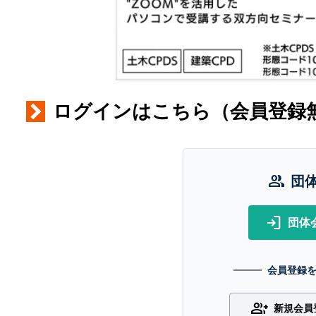
ログインはこちら（会員登録
group
団
login
団体
会員登録
group_add
新規会員