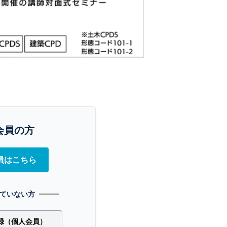
会員の方
員はこちら
ていない方
録（個人会員）