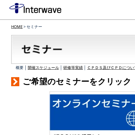
HOME
> セミナー
概要 │
開催スケジュール
│
研修等実績
│
ＣＰＤＳ及びＣＰＤについ
ご希望のセミナーをクリック