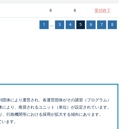
6
6
受付終了
1
3
4
5
6
7
8
...
利団体により運営され、各運営団体がその講習（プログラム）
体により、推奨されるユニット（単位）が設定されています。
り、行政機関等における採用が拡大する傾向にあります。
ています。