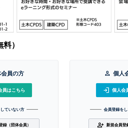
無料）
体会員の方
person
個人
login
会員はこちら
個人会
をしていない方
会員登録をし
person_add
登録（団体会員）
新規会員登