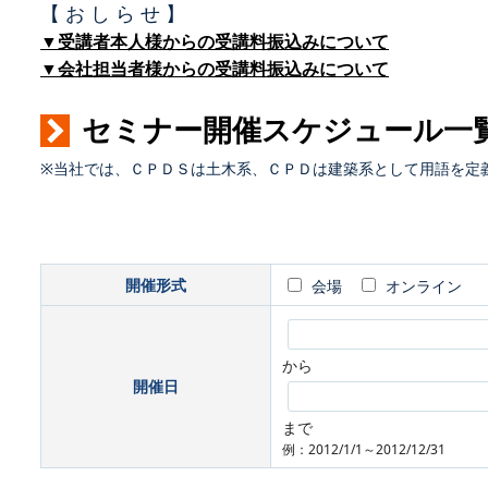
【 お し ら せ 】
▼受講者本人様からの受講料振込みについて
▼会社担当者様からの受講料振込みについて
セミナー開催スケジュール一
※当社では、ＣＰＤＳは土木系、ＣＰＤは建築系として用語を定
開催形式
会場
オンライン
から
開催日
まで
例：2012/1/1～2012/12/31