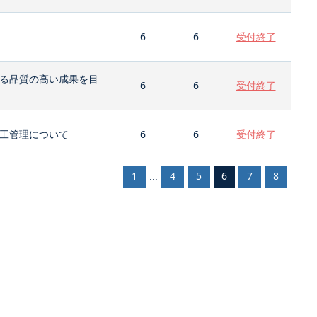
6
6
受付終了
る品質の高い成果を目
6
6
受付終了
工管理について
6
6
受付終了
1
4
5
6
7
8
...