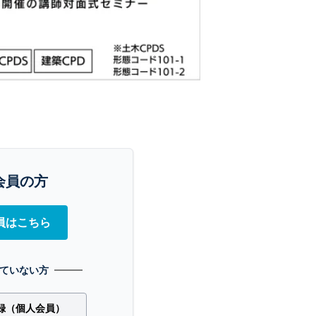
会員の方
員はこちら
ていない方
録（個人会員）