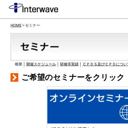
HOME
> セミナー
概要 │
開催スケジュール
│
研修等実績
│
ＣＰＤＳ及びＣＰＤについ
ご希望のセミナーをクリック