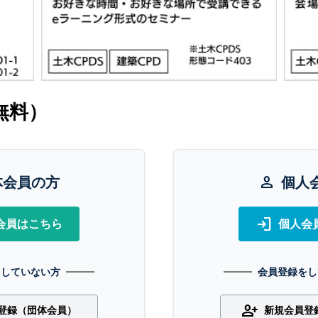
無料）
体会員の方
person
個人
login
会員はこちら
個人会
をしていない方
会員登録をし
person_add
登録（団体会員）
新規会員登