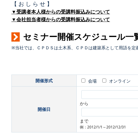
【 お し ら せ 】
▼受講者本人様からの受講料振込みについて
▼会社担当者様からの受講料振込みについて
セミナー開催スケジュール一
※当社では、ＣＰＤＳは土木系、ＣＰＤは建築系として用語を定
開催形式
会場
オンライン
から
開催日
まで
例：2012/1/1～2012/12/31