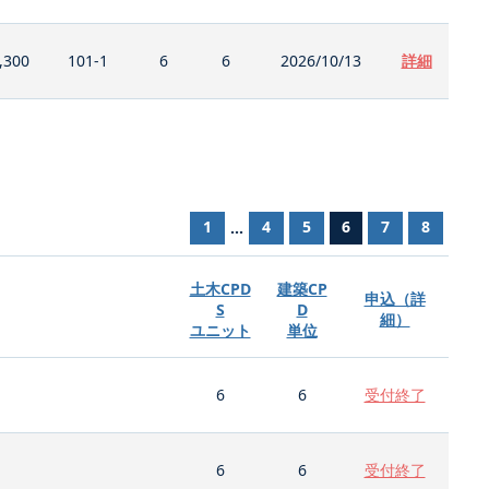
,300
101-1
6
6
2026/10/13
詳細
1
4
5
6
7
8
...
土木CPD
建築CP
申込（詳
S
D
細）
ユニット
単位
6
6
受付終了
6
6
受付終了