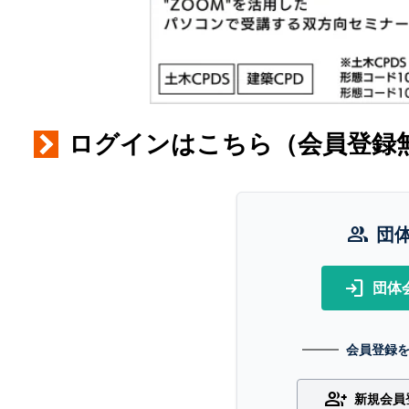
ログインはこちら（会員登録
group
団
login
団体
会員登録
group_add
新規会員