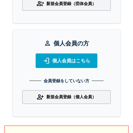
group_add
新規会員登録（団体会員）
person
個人会員の方
login
個人会員はこちら
会員登録をしていない方
person_add
新規会員登録（個人会員）