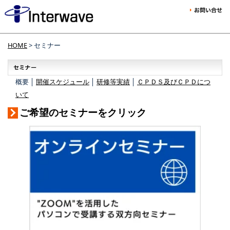
HOME
> セミナー
概要 │
開催スケジュール
│
研修等実績
│
ＣＰＤＳ及びＣＰＤにつ
いて
ご希望のセミナーをクリック