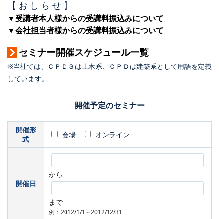
【 お し ら せ 】
▼受講者本人様からの受講料振込みについて
▼会社担当者様からの受講料振込みについて
セミナー開催スケジュール一覧
※当社では、ＣＰＤＳは土木系、ＣＰＤは建築系として用語を定義
しています。
開催予定のセミナー
開催形
会場
オンライン
式
から
開催日
まで
例：2012/1/1～2012/12/31