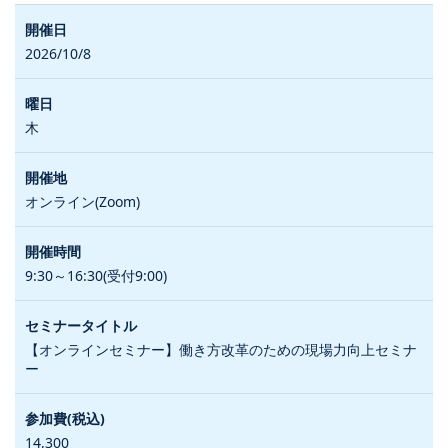
2026/10/8
木
オンライン(Zoom)
9:30～16:30(受付9:00)
【オンラインセミナー】働き方改革のための現場力向上セミナ
ー
14,300