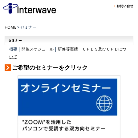
HOME
> セミナー
概要 │
開催スケジュール
│
研修等実績
│
ＣＰＤＳ及びＣＰＤにつ
いて
ご希望のセミナーをクリック