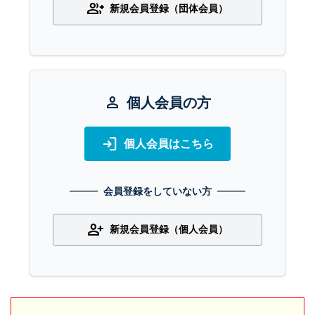
group_add
新規会員登録（団体会員）
person
個人会員の方
login
個人会員はこちら
会員登録をしていない方
person_add
新規会員登録（個人会員）