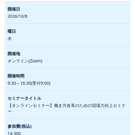
2026/10/8
木
オンライン(Zoom)
9:30～16:30(受付9:00)
【オンラインセミナー】働き方改革のための現場力向上セミナ
ー
14,300