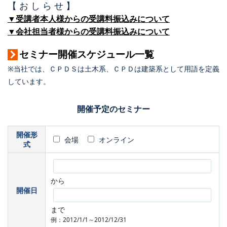
【 お し ら せ 】
▼受講者本人様からの受講料振込みについて
▼会社担当者様からの受講料振込みについて
セミナー開催スケジュール一覧
※当社では、ＣＰＤＳは土木系、ＣＰＤは建築系として用語を定義
しています。
開催予定のセミナー
開催形
会場
オンライン
式
から
開催日
まで
例：2012/1/1～2012/12/31