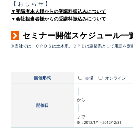
【 お し ら せ 】
▼受講者本人様からの受講料振込みについて
▼会社担当者様からの受講料振込みについて
セミナー開催スケジュール一
※当社では、ＣＰＤＳは土木系、ＣＰＤは建築系として用語を定
開催形式
会場
オンライン
から
開催日
まで
例：2012/1/1～2012/12/31