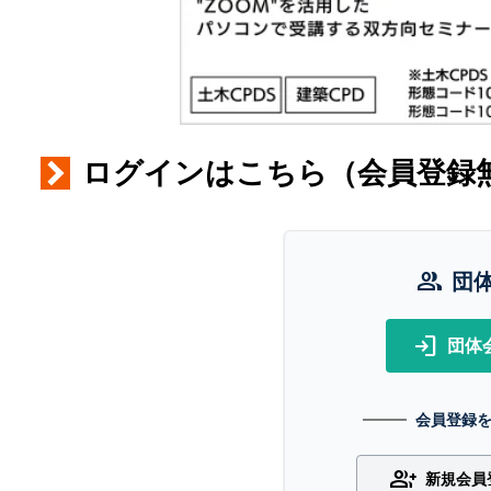
ログインはこちら（会員登録
group
団
login
団体
会員登録
group_add
新規会員