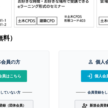
無料）
体会員の方
person
個人
login
会員はこちら
個人会
をしていない方
会員登録をし
person_add
登録（団体会員）
新規会員登