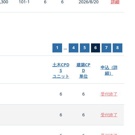
,300
101-1
6
6
2026/8/20
詳細
1
4
5
6
7
8
...
土木CPD
建築CP
申込（詳
S
D
細）
ユニット
単位
6
6
受付終了
6
6
受付終了