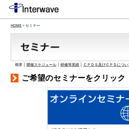
HOME
> セミナー
概要 │
開催スケジュール
│
研修等実績
│
ＣＰＤＳ及びＣＰＤについ
ご希望のセミナーをクリック