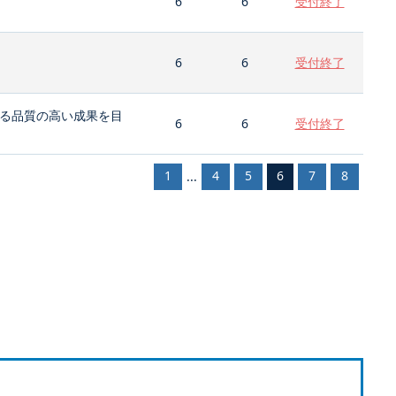
6
6
受付終了
6
6
受付終了
る品質の高い成果を目
6
6
受付終了
1
4
5
6
7
8
...