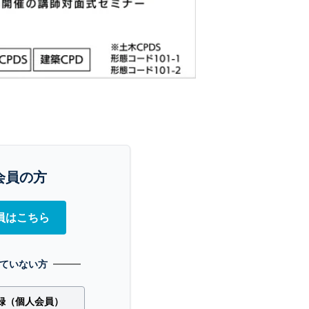
会員の方
員はこちら
ていない方
録（個人会員）