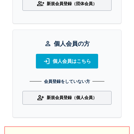
group_add
新規会員登録（団体会員）
person
個人会員の方
login
個人会員はこちら
会員登録をしていない方
person_add
新規会員登録（個人会員）