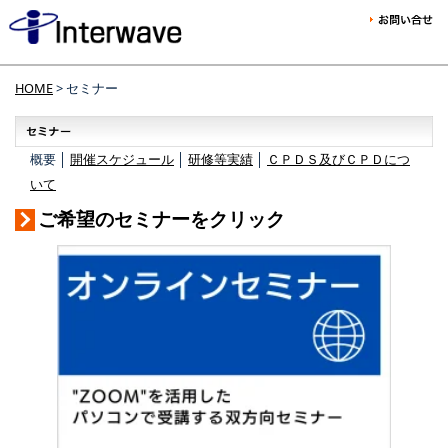
HOME
> セミナー
概要 │
開催スケジュール
│
研修等実績
│
ＣＰＤＳ及びＣＰＤにつ
いて
ご希望のセミナーをクリック