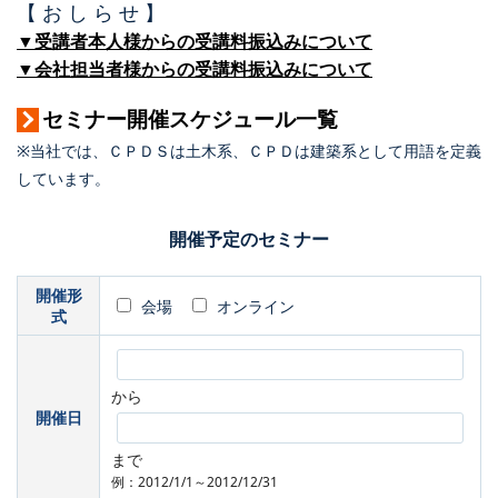
【 お し ら せ 】
▼受講者本人様からの受講料振込みについて
▼会社担当者様からの受講料振込みについて
セミナー開催スケジュール一覧
※当社では、ＣＰＤＳは土木系、ＣＰＤは建築系として用語を定義
しています。
開催予定のセミナー
開催形
会場
オンライン
式
から
開催日
まで
例：2012/1/1～2012/12/31