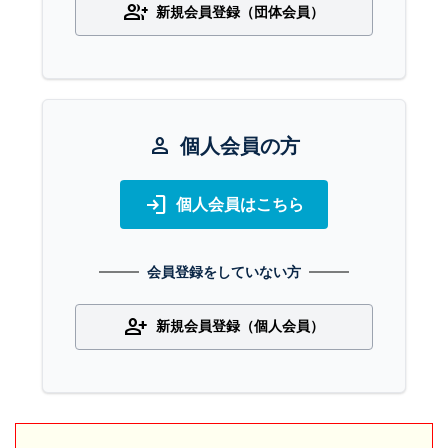
group_add
新規会員登録（団体会員）
person
個人会員の方
login
個人会員はこちら
会員登録をしていない方
person_add
新規会員登録（個人会員）