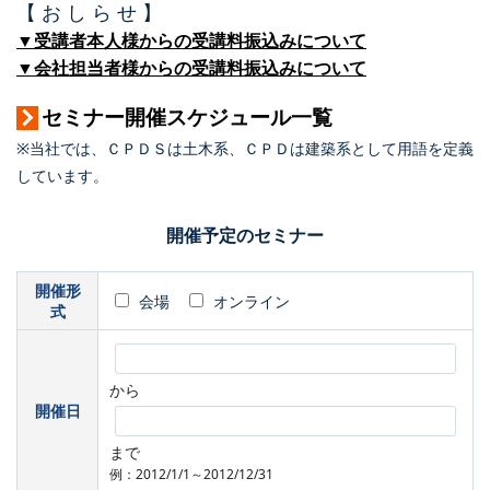
【 お し ら せ 】
▼受講者本人様からの受講料振込みについて
▼会社担当者様からの受講料振込みについて
セミナー開催スケジュール一覧
※当社では、ＣＰＤＳは土木系、ＣＰＤは建築系として用語を定義
しています。
開催予定のセミナー
開催形
会場
オンライン
式
から
開催日
まで
例：2012/1/1～2012/12/31