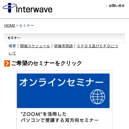
HOME
> セミナー
概要 │
開催スケジュール
│
研修等実績
│
ＣＰＤＳ及びＣＰＤにつ
いて
ご希望のセミナーをクリック