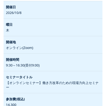
2026/10/8
木
オンライン(Zoom)
9:30～16:30(受付9:00)
【オンラインセミナー】働き方改革のための現場力向上セミナ
ー
14,300