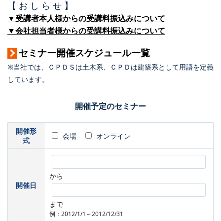
【 お し ら せ 】
▼受講者本人様からの受講料振込みについて
▼会社担当者様からの受講料振込みについて
セミナー開催スケジュール一覧
※当社では、ＣＰＤＳは土木系、ＣＰＤは建築系として用語を定義
しています。
開催予定のセミナー
開催形
会場
オンライン
式
から
開催日
まで
例：2012/1/1～2012/12/31