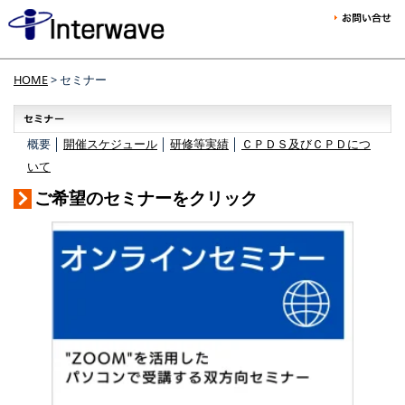
HOME
> セミナー
概要 │
開催スケジュール
│
研修等実績
│
ＣＰＤＳ及びＣＰＤにつ
いて
ご希望のセミナーをクリック