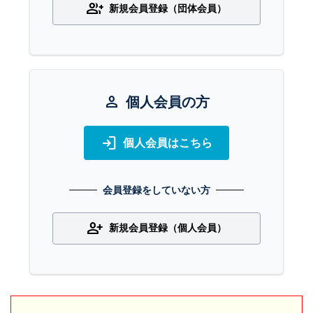
group_add
新規会員登録（団体会員）
person
個人会員の方
login
個人会員はこちら
会員登録をしていない方
person_add
新規会員登録（個人会員）