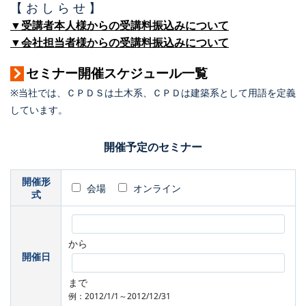
【 お し ら せ 】
▼受講者本人様からの受講料振込みについて
▼会社担当者様からの受講料振込みについて
セミナー開催スケジュール一覧
※当社では、ＣＰＤＳは土木系、ＣＰＤは建築系として用語を定義
しています。
開催予定のセミナー
開催形
会場
オンライン
式
から
開催日
まで
例：2012/1/1～2012/12/31