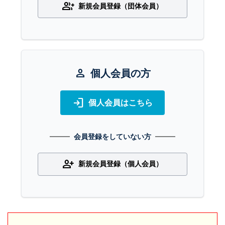
group_add
新規会員登録（団体会員）
person
個人会員の方
login
個人会員はこちら
会員登録をしていない方
person_add
新規会員登録（個人会員）