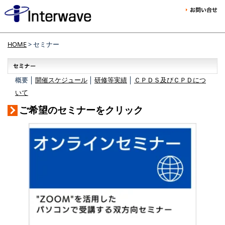
HOME
> セミナー
概要 │
開催スケジュール
│
研修等実績
│
ＣＰＤＳ及びＣＰＤにつ
いて
ご希望のセミナーをクリック