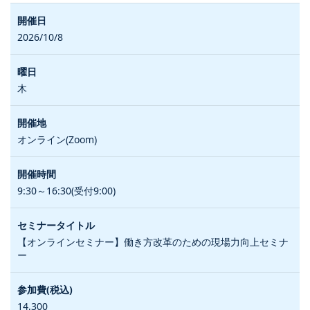
2026/10/8
木
オンライン(Zoom)
9:30～16:30(受付9:00)
【オンラインセミナー】働き方改革のための現場力向上セミナ
ー
14,300