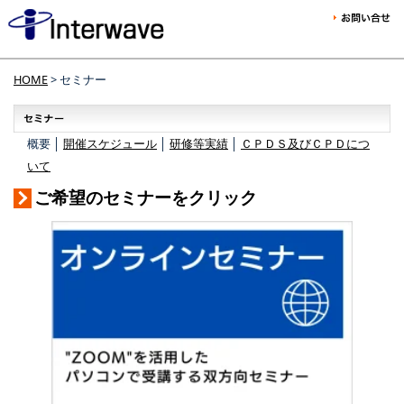
HOME
> セミナー
概要 │
開催スケジュール
│
研修等実績
│
ＣＰＤＳ及びＣＰＤにつ
いて
ご希望のセミナーをクリック