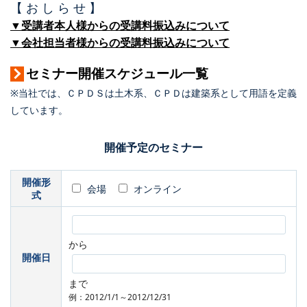
【 お し ら せ 】
▼受講者本人様からの受講料振込みについて
▼会社担当者様からの受講料振込みについて
セミナー開催スケジュール一覧
※当社では、ＣＰＤＳは土木系、ＣＰＤは建築系として用語を定義
しています。
開催予定のセミナー
開催形
会場
オンライン
式
から
開催日
まで
例：2012/1/1～2012/12/31