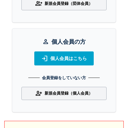
group_add
新規会員登録（団体会員）
person
個人会員の方
login
個人会員はこちら
会員登録をしていない方
person_add
新規会員登録（個人会員）