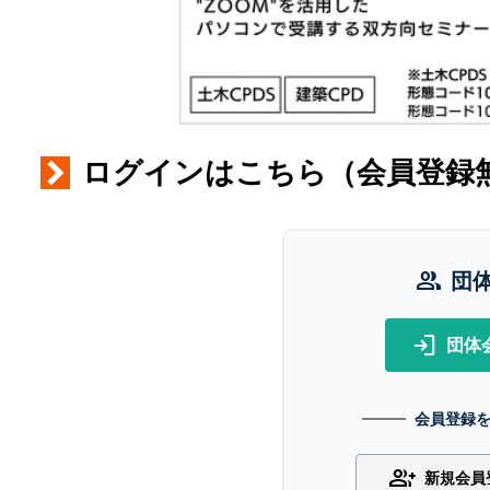
ログインはこちら（会員登録
group
団
login
団体
会員登録
group_add
新規会員