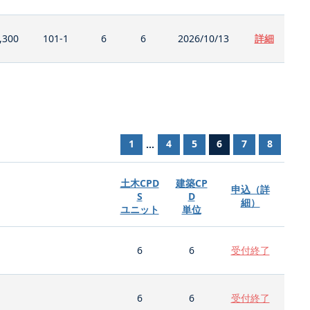
,300
101-1
6
6
2026/10/13
詳細
1
4
5
6
7
8
...
土木CPD
建築CP
申込（詳
S
D
細）
ユニット
単位
6
6
受付終了
6
6
受付終了