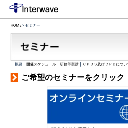
HOME
> セミナー
概要 │
開催スケジュール
│
研修等実績
│
ＣＰＤＳ及びＣＰＤについ
ご希望のセミナーをクリック