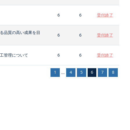
6
6
受付終了
る品質の高い成果を目
6
6
受付終了
工管理について
6
6
受付終了
1
4
5
6
7
8
...