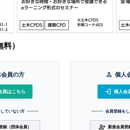
無料）
体会員の方
person
個人
login
会員はこちら
個人会
をしていない方
会員登録をし
person_add
登録（団体会員）
新規会員登