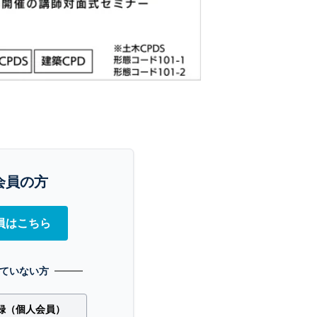
会員の方
員はこちら
ていない方
録（個人会員）