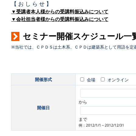
【 お し ら せ 】
▼受講者本人様からの受講料振込みについて
▼会社担当者様からの受講料振込みについて
セミナー開催スケジュール一
※当社では、ＣＰＤＳは土木系、ＣＰＤは建築系として用語を定
開催形式
会場
オンライン
から
開催日
まで
例：2012/1/1～2012/12/31