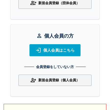
group_add
新規会員登録（団体会員）
person
個人会員の方
login
個人会員はこちら
会員登録をしていない方
person_add
新規会員登録（個人会員）