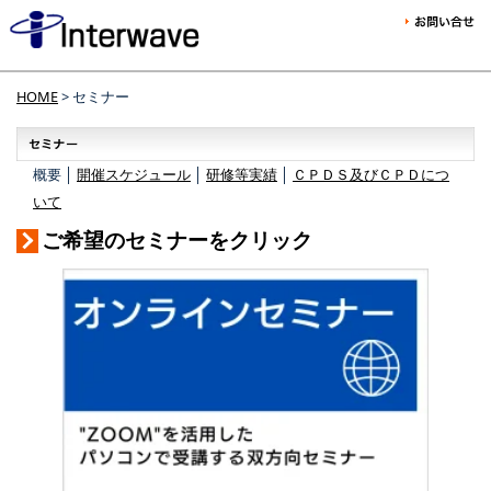
HOME
> セミナー
概要 │
開催スケジュール
│
研修等実績
│
ＣＰＤＳ及びＣＰＤにつ
いて
ご希望のセミナーをクリック