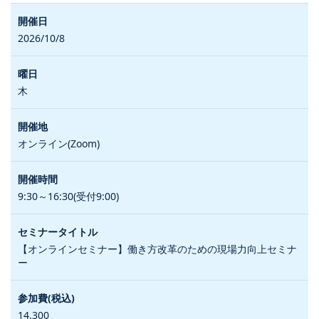
2026/10/8
木
オンライン(Zoom)
9:30～16:30(受付9:00)
【オンラインセミナー】働き方改革のための現場力向上セミナ
ー
14,300