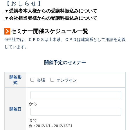
【 お し ら せ 】
▼受講者本人様からの受講料振込みについて
▼会社担当者様からの受講料振込みについて
セミナー開催スケジュール一覧
※当社では、ＣＰＤＳは土木系、ＣＰＤは建築系として用語を定義
しています。
開催予定のセミナー
開催形
会場
オンライン
式
から
開催日
まで
例：2012/1/1～2012/12/31