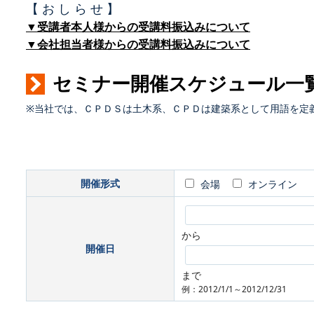
【 お し ら せ 】
▼受講者本人様からの受講料振込みについて
▼会社担当者様からの受講料振込みについて
セミナー開催スケジュール一
※当社では、ＣＰＤＳは土木系、ＣＰＤは建築系として用語を定
開催形式
会場
オンライン
から
開催日
まで
例：2012/1/1～2012/12/31