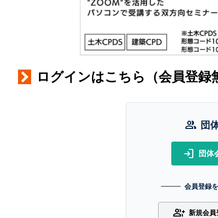
ログインはこちら（会員登録
group
団
login
団体
会員登録
group_add
新規会員