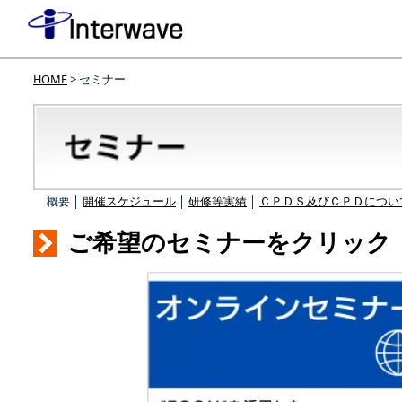
HOME
> セミナー
概要 │
開催スケジュール
│
研修等実績
│
ＣＰＤＳ及びＣＰＤについ
ご希望のセミナーをクリック