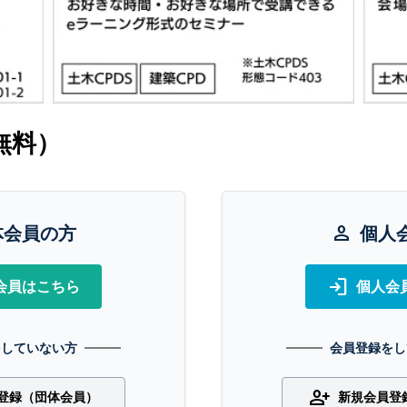
無料）
体会員の方
person
個人
login
会員はこちら
個人会
をしていない方
会員登録をし
person_add
登録（団体会員）
新規会員登