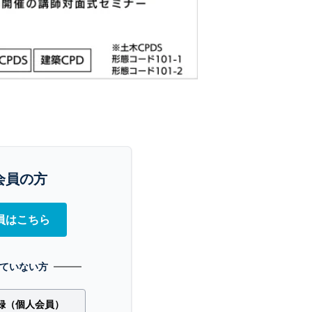
会員の方
員はこちら
ていない方
録（個人会員）