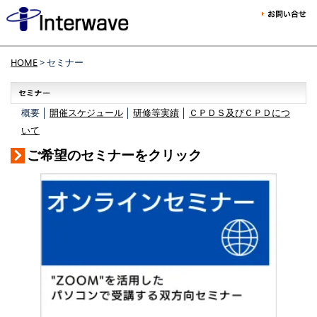
HOME
> セミナー
概要 │
開催スケジュール
│
研修等実績
│
ＣＰＤＳ及びＣＰＤにつ
いて
ご希望のセミナーをクリック