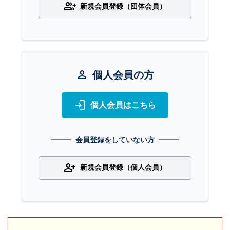
group_add
新規会員登録（団体会員）
person
個人会員の方
login
個人会員はこちら
会員登録をしていない方
person_add
新規会員登録（個人会員）