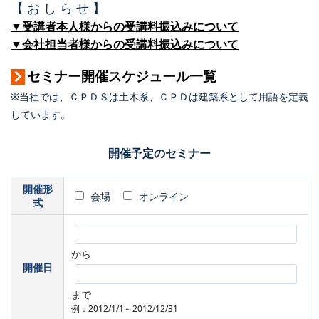
【 お し ら せ 】
▼受講者本人様からの受講料振込みについて
▼会社担当者様からの受講料振込みについて
セミナー開催スケジュール一覧
※当社では、ＣＰＤＳは土木系、ＣＰＤは建築系として用語を定義
しています。
開催予定のセミナー
開催形
会場
オンライン
式
から
開催日
まで
例：2012/1/1～2012/12/31