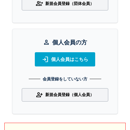
group_add
新規会員登録（団体会員）
person
個人会員の方
login
個人会員はこちら
会員登録をしていない方
person_add
新規会員登録（個人会員）