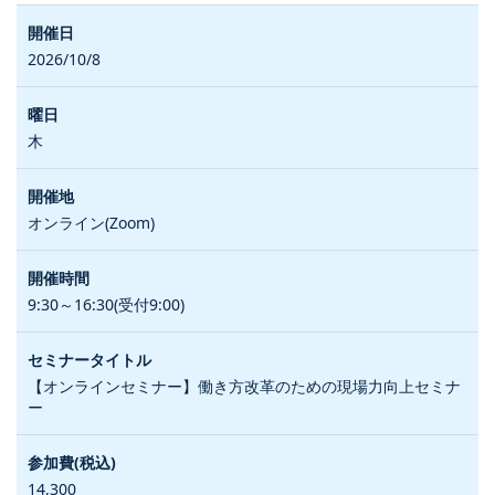
2026/10/8
木
オンライン(Zoom)
9:30～16:30(受付9:00)
【オンラインセミナー】働き方改革のための現場力向上セミナ
ー
14,300