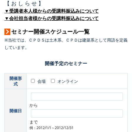
【 お し ら せ 】
▼受講者本人様からの受講料振込みについて
▼会社担当者様からの受講料振込みについて
セミナー開催スケジュール一覧
※当社では、ＣＰＤＳは土木系、ＣＰＤは建築系として用語を定義
しています。
開催予定のセミナー
開催形
会場
オンライン
式
から
開催日
まで
例：2012/1/1～2012/12/31