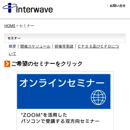
HOME
> セミナー
概要 │
開催スケジュール
│
研修等実績
│
ＣＰＤＳ及びＣＰＤにつ
いて
ご希望のセミナーをクリック