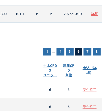
,300
101-1
6
6
2026/10/13
詳細
1
4
5
6
7
8
...
土木CPD
建築CP
申込（詳
S
D
細）
ユニット
単位
6
6
受付終了
6
6
受付終了