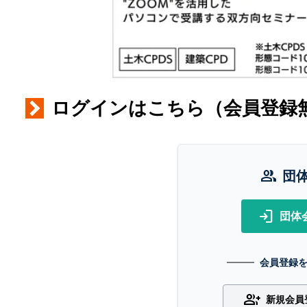
ログインはこちら（会員登録
group
団
login
団体
会員登録
group_add
新規会員