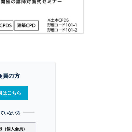
会員の方
員はこちら
ていない方
録（個人会員）