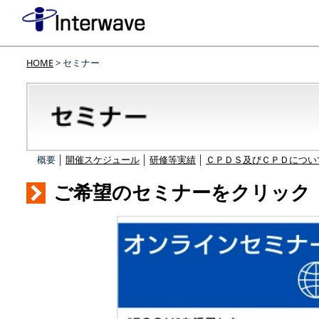
HOME
> セミナー
概要 │
開催スケジュール
│
研修等実績
│
ＣＰＤＳ及びＣＰＤについ
ご希望のセミナーをクリック