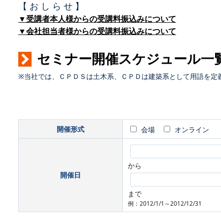
【 お し ら せ 】
▼受講者本人様からの受講料振込みについて
▼会社担当者様からの受講料振込みについて
セミナー開催スケジュール一
※当社では、ＣＰＤＳは土木系、ＣＰＤは建築系として用語を定
開催形式
会場
オンライン
から
開催日
まで
例：2012/1/1～2012/12/31