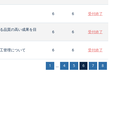
6
6
受付終了
る品質の高い成果を目
6
6
受付終了
工管理について
6
6
受付終了
1
4
5
6
7
8
...