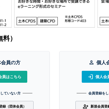
無料）
体会員の方
person
個人
login
会員はこちら
個人会
をしていない方
会員登録をし
person_add
登録（団体会員）
新規会員登