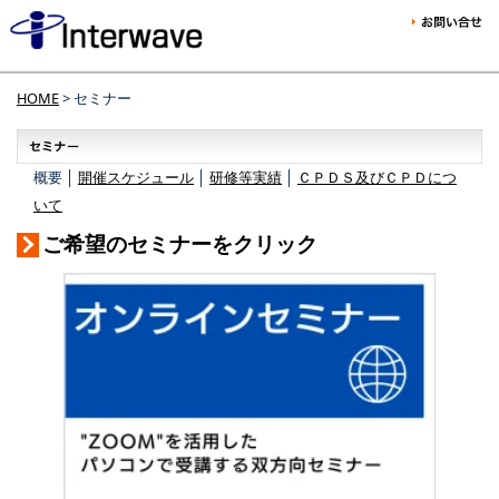
HOME
> セミナー
概要 │
開催スケジュール
│
研修等実績
│
ＣＰＤＳ及びＣＰＤにつ
いて
ご希望のセミナーをクリック