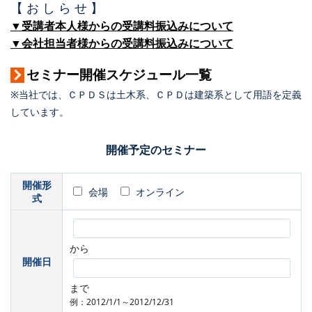
【 お し ら せ 】
▼受講者本人様からの受講料振込みについて
▼会社担当者様からの受講料振込みについて
セミナー開催スケジュール一覧
※当社では、ＣＰＤＳは土木系、ＣＰＤは建築系として用語を定義
しています。
開催予定のセミナー
開催形
会場
オンライン
式
から
開催日
まで
例：2012/1/1～2012/12/31