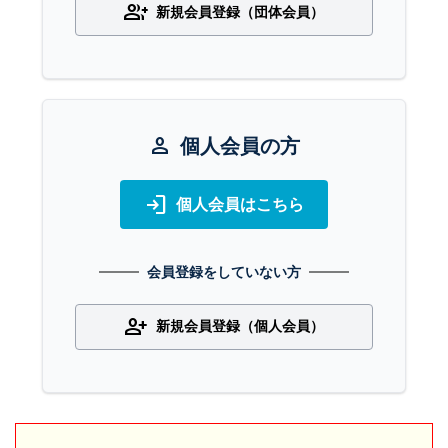
group_add
新規会員登録（団体会員）
person
個人会員の方
login
個人会員はこちら
会員登録をしていない方
person_add
新規会員登録（個人会員）