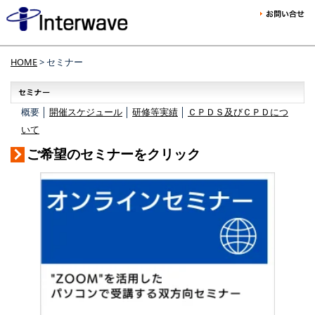
HOME
> セミナー
概要 │
開催スケジュール
│
研修等実績
│
ＣＰＤＳ及びＣＰＤにつ
いて
ご希望のセミナーをクリック