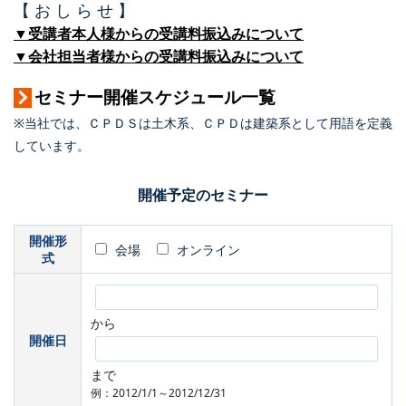
【 お し ら せ 】
▼受講者本人様からの受講料振込みについて
▼会社担当者様からの受講料振込みについて
セミナー開催スケジュール一覧
※当社では、ＣＰＤＳは土木系、ＣＰＤは建築系として用語を定義
しています。
開催予定のセミナー
開催形
会場
オンライン
式
から
開催日
まで
例：2012/1/1～2012/12/31