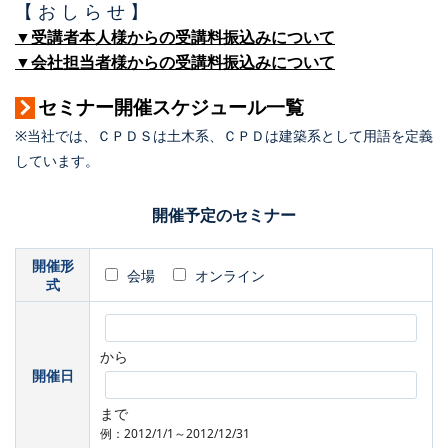
【 お し ら せ 】
▼受講者本人様からの受講料振込みについて
▼会社担当者様からの受講料振込みについて
セミナー開催スケジュール一覧
※当社では、ＣＰＤＳは土木系、ＣＰＤは建築系として用語を定義
しています。
開催予定のセミナー
開催形
会場
オンライン
式
から
開催日
まで
例：2012/1/1～2012/12/31