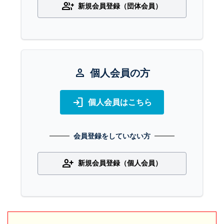
group_add
新規会員登録（団体会員）
person
個人会員の方
login
個人会員はこちら
会員登録をしていない方
person_add
新規会員登録（個人会員）