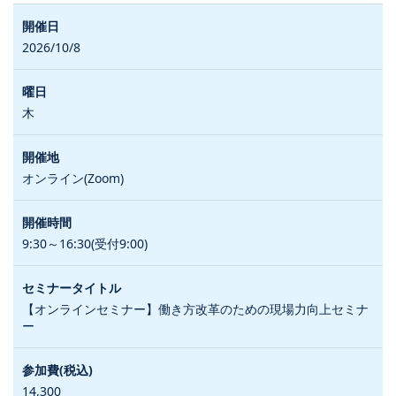
2026/10/8
木
オンライン(Zoom)
9:30～16:30(受付9:00)
【オンラインセミナー】働き方改革のための現場力向上セミナ
ー
14,300