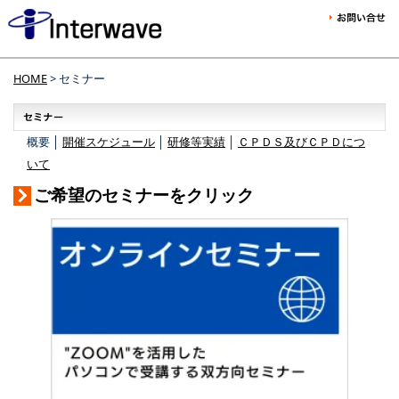
HOME
> セミナー
概要 │
開催スケジュール
│
研修等実績
│
ＣＰＤＳ及びＣＰＤにつ
いて
ご希望のセミナーをクリック