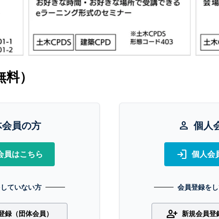
無料）
体会員の方
person
個人
login
会員はこちら
個人会
をしていない方
会員登録をし
person_add
登録（団体会員）
新規会員登