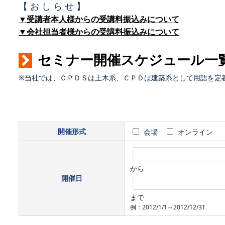
【 お し ら せ 】
▼受講者本人様からの受講料振込みについて
▼会社担当者様からの受講料振込みについて
セミナー開催スケジュール一
※当社では、ＣＰＤＳは土木系、ＣＰＤは建築系として用語を定
開催形式
会場
オンライン
から
開催日
まで
例：2012/1/1～2012/12/31