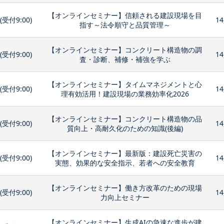
【オンラインセミナー】信頼される建設現場を目
0(受付9:00)
14
指す～法令順守と品質管理～
【オンラインセミナー】コンクリート構造物の調
0(受付9:00)
14
査・診断、補修・補強を学ぶ
【オンラインセミナー】タイムマネジメントと心
0(受付9:00)
14
理有効活用！建設現場の業務効率化2026
【オンラインセミナー】コンクリート構造物の品
0(受付9:00)
14
質向上・高耐久化のための知識(後編)
【オンラインセミナー】最新版：建設死亡災害の
0(受付9:00)
14
実態、効果的な安全指示、若者への安全教育
【オンラインセミナー】働き方改革のための現場
0(受付9:00)
14
力向上セミナー
【オンラインセミナー】生成AIの急速な進歩が建