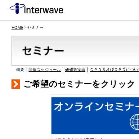
HOME
> セミナー
概要 │
開催スケジュール
│
研修等実績
│
ＣＰＤＳ及びＣＰＤについ
ご希望のセミナーをクリック