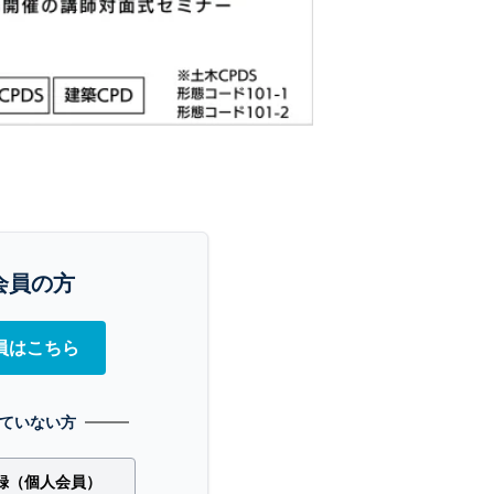
会員の方
員はこちら
ていない方
録（個人会員）