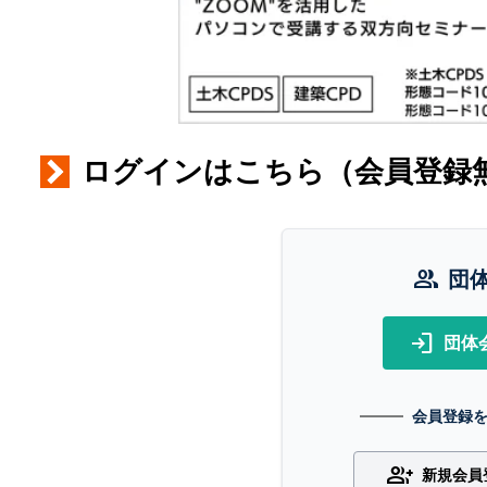
ログインはこちら（会員登録
group
団
login
団体
会員登録
group_add
新規会員