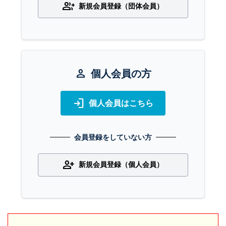
group_add
新規会員登録（団体会員）
person
個人会員の方
login
個人会員はこちら
会員登録をしていない方
person_add
新規会員登録（個人会員）