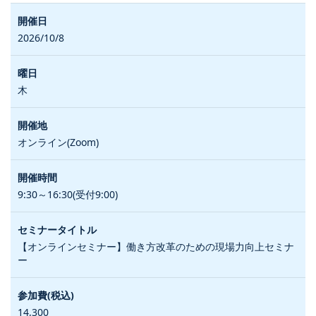
2026/10/8
木
オンライン(Zoom)
9:30～16:30(受付9:00)
【オンラインセミナー】働き方改革のための現場力向上セミナ
ー
14,300