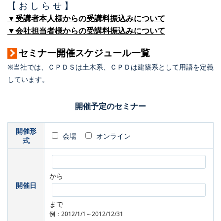
【 お し ら せ 】
▼受講者本人様からの受講料振込みについて
▼会社担当者様からの受講料振込みについて
セミナー開催スケジュール一覧
※当社では、ＣＰＤＳは土木系、ＣＰＤは建築系として用語を定義
しています。
開催予定のセミナー
開催形
会場
オンライン
式
から
開催日
まで
例：2012/1/1～2012/12/31