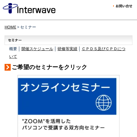
HOME
> セミナー
概要 │
開催スケジュール
│
研修等実績
│
ＣＰＤＳ及びＣＰＤにつ
いて
ご希望のセミナーをクリック