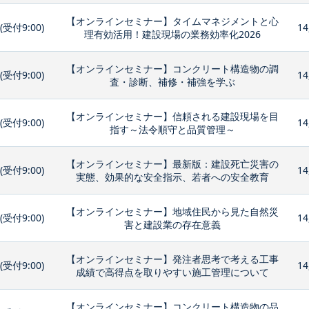
【オンラインセミナー】タイムマネジメントと心
0(受付9:00)
14
理有効活用！建設現場の業務効率化2026
【オンラインセミナー】コンクリート構造物の調
0(受付9:00)
14
査・診断、補修・補強を学ぶ
【オンラインセミナー】信頼される建設現場を目
0(受付9:00)
14
指す～法令順守と品質管理～
【オンラインセミナー】最新版：建設死亡災害の
0(受付9:00)
14
実態、効果的な安全指示、若者への安全教育
【オンラインセミナー】地域住民から見た自然災
0(受付9:00)
14
害と建設業の存在意義
【オンラインセミナー】発注者思考で考える工事
0(受付9:00)
14
成績で高得点を取りやすい施工管理について
【オンラインセミナー】コンクリート構造物の品