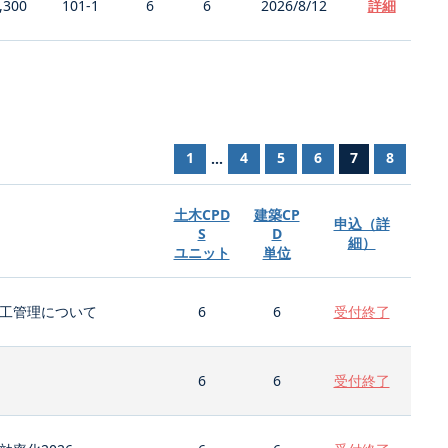
,300
101-1
6
6
2026/8/12
詳細
1
4
5
6
7
8
...
土木CPD
建築CP
申込（詳
S
D
細）
ユニット
単位
工管理について
6
6
受付終了
6
6
受付終了