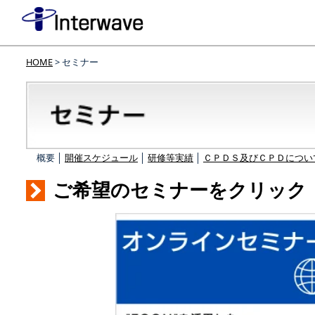
HOME
> セミナー
概要 │
開催スケジュール
│
研修等実績
│
ＣＰＤＳ及びＣＰＤについ
ご希望のセミナーをクリック