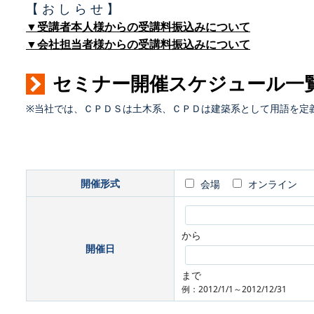
【 お し ら せ 】
▼受講者本人様からの受講料振込みについて
▼会社担当者様からの受講料振込みについて
セミナー開催スケジュール一
※当社では、ＣＰＤＳは土木系、ＣＰＤは建築系として用語を定
開催形式
会場
オンライン
から
開催日
まで
例：2012/1/1～2012/12/31