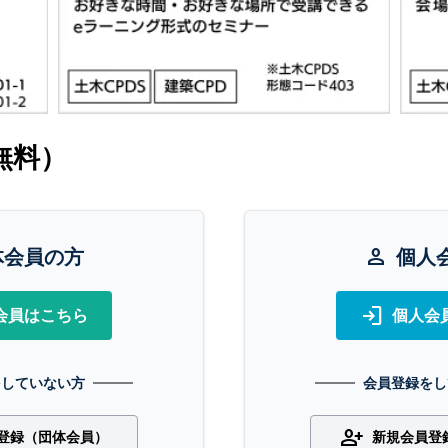
無料）
体会員の方
person
個人
login
会員はこちら
個人会
をしていない方
会員登録をし
person_add
登録（団体会員）
新規会員登