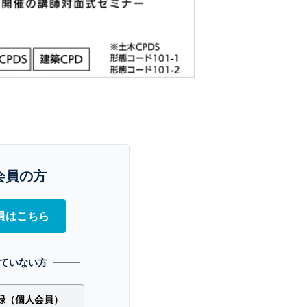
会員の方
員はこちら
ていない方
録（個人会員）