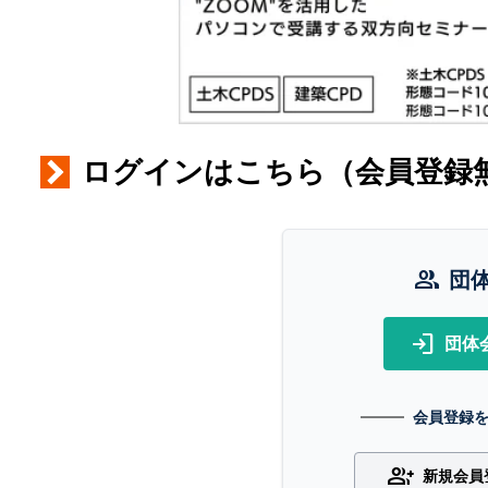
ログインはこちら（会員登録
group
団
login
団体
会員登録
group_add
新規会員