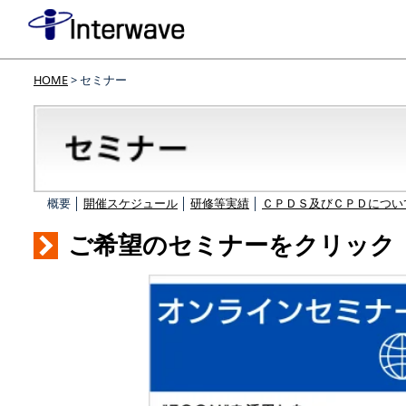
HOME
> セミナー
概要 │
開催スケジュール
│
研修等実績
│
ＣＰＤＳ及びＣＰＤについ
ご希望のセミナーをクリック