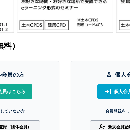
無料）
体会員の方
person
個人
login
会員はこちら
個人会
をしていない方
会員登録をし
person_add
登録（団体会員）
新規会員登