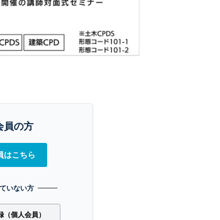
会員の方
員はこちら
ていない方
録（個人会員）