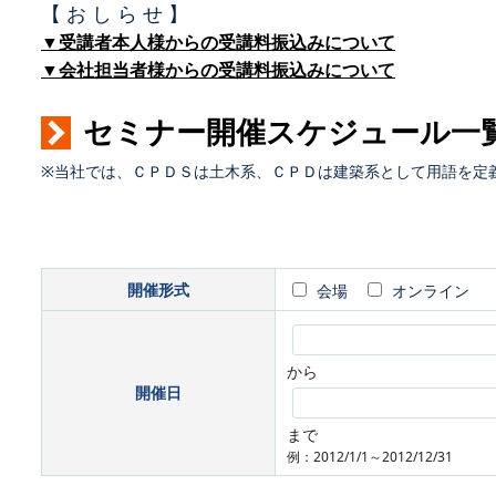
【 お し ら せ 】
▼受講者本人様からの受講料振込みについて
▼会社担当者様からの受講料振込みについて
セミナー開催スケジュール一
※当社では、ＣＰＤＳは土木系、ＣＰＤは建築系として用語を定
開催形式
会場
オンライン
から
開催日
まで
例：2012/1/1～2012/12/31