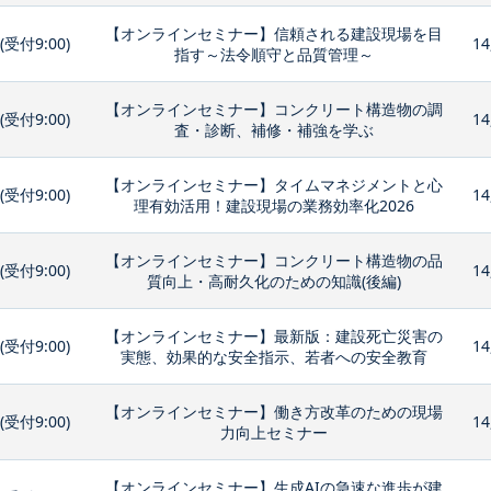
【オンラインセミナー】信頼される建設現場を目
0(受付9:00)
14
指す～法令順守と品質管理～
【オンラインセミナー】コンクリート構造物の調
0(受付9:00)
14
査・診断、補修・補強を学ぶ
【オンラインセミナー】タイムマネジメントと心
0(受付9:00)
14
理有効活用！建設現場の業務効率化2026
【オンラインセミナー】コンクリート構造物の品
0(受付9:00)
14
質向上・高耐久化のための知識(後編)
【オンラインセミナー】最新版：建設死亡災害の
0(受付9:00)
14
実態、効果的な安全指示、若者への安全教育
【オンラインセミナー】働き方改革のための現場
0(受付9:00)
14
力向上セミナー
【オンラインセミナー】生成AIの急速な進歩が建