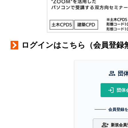
ログインはこちら（会員登録
group
団
login
団体
会員登録
group_add
新規会員