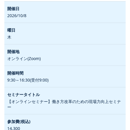
2026/10/8
木
オンライン(Zoom)
9:30～16:30(受付9:00)
【オンラインセミナー】働き方改革のための現場力向上セミナ
ー
14,300