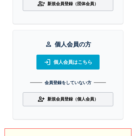
group_add
新規会員登録（団体会員）
person
個人会員の方
login
個人会員はこちら
会員登録をしていない方
person_add
新規会員登録（個人会員）