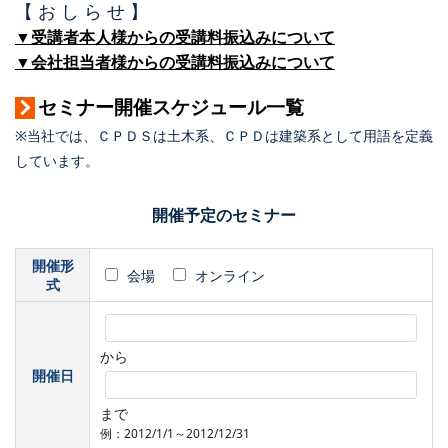
【 お し ら せ 】
▼受講者本人様からの受講料振込みについて
▼会社担当者様からの受講料振込みについて
セミナー開催スケジュール一覧
※当社では、ＣＰＤＳは土木系、ＣＰＤは建築系として用語を定義
しています。
開催予定のセミナー
開催形
会場
オンライン
式
から
開催日
まで
例：2012/1/1～2012/12/31