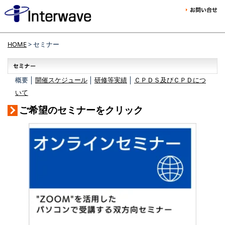
HOME
> セミナー
概要 │
開催スケジュール
│
研修等実績
│
ＣＰＤＳ及びＣＰＤにつ
いて
ご希望のセミナーをクリック