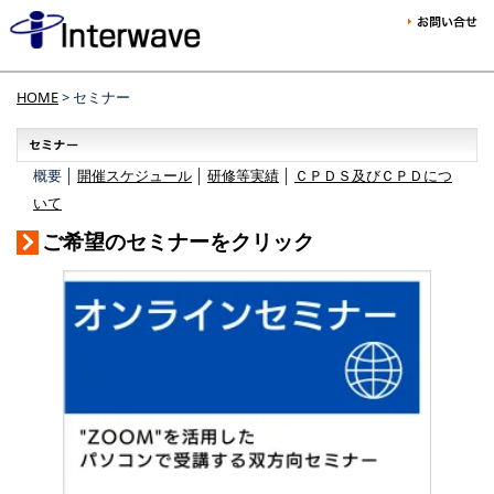
HOME
> セミナー
概要 │
開催スケジュール
│
研修等実績
│
ＣＰＤＳ及びＣＰＤにつ
いて
ご希望のセミナーをクリック