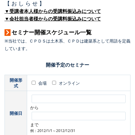
【 お し ら せ 】
▼受講者本人様からの受講料振込みについて
▼会社担当者様からの受講料振込みについて
セミナー開催スケジュール一覧
※当社では、ＣＰＤＳは土木系、ＣＰＤは建築系として用語を定義
しています。
開催予定のセミナー
開催形
会場
オンライン
式
から
開催日
まで
例：2012/1/1～2012/12/31