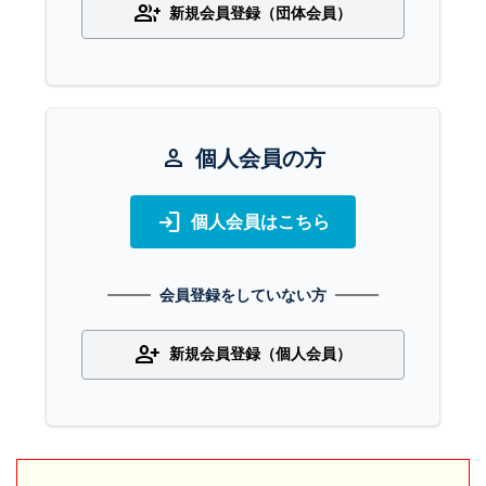
group_add
新規会員登録（団体会員）
person
個人会員の方
login
個人会員はこちら
会員登録をしていない方
person_add
新規会員登録（個人会員）