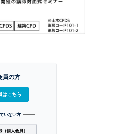
会員の方
員はこちら
ていない方
録（個人会員）