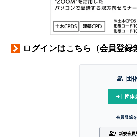
ログインはこちら（会員登録
group
団
login
団体
会員登録
group_add
新規会員