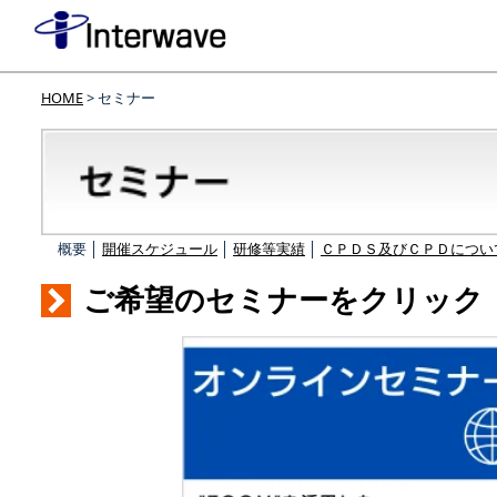
HOME
> セミナー
概要 │
開催スケジュール
│
研修等実績
│
ＣＰＤＳ及びＣＰＤについ
ご希望のセミナーをクリック