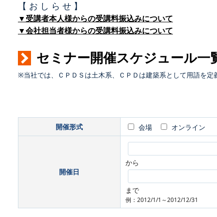
【 お し ら せ 】
▼受講者本人様からの受講料振込みについて
▼会社担当者様からの受講料振込みについて
セミナー開催スケジュール一
※当社では、ＣＰＤＳは土木系、ＣＰＤは建築系として用語を定
開催形式
会場
オンライン
から
開催日
まで
例：2012/1/1～2012/12/31