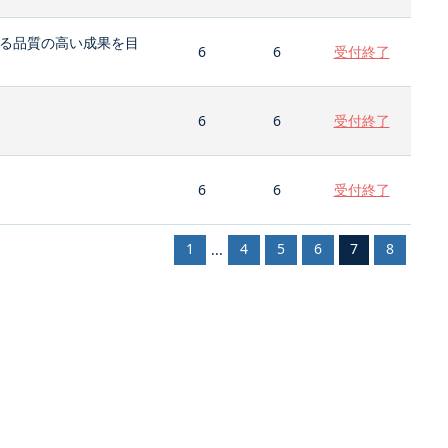
る品質の高い成果を目
6
6
受付終了
6
6
受付終了
6
6
受付終了
1
4
5
6
7
8
...