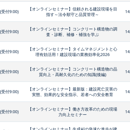
【オンラインセミナー】信頼される建設現場を目
0(受付9:00)
14
指す～法令順守と品質管理～
【オンラインセミナー】コンクリート構造物の調
0(受付9:00)
14
査・診断、補修・補強を学ぶ
【オンラインセミナー】タイムマネジメントと心
0(受付9:00)
14
理有効活用！建設現場の業務効率化2026
【オンラインセミナー】コンクリート構造物の品
0(受付9:00)
14
質向上・高耐久化のための知識(後編)
【オンラインセミナー】最新版：建設死亡災害の
0(受付9:00)
14
実態、効果的な安全指示、若者への安全教育
【オンラインセミナー】働き方改革のための現場
0(受付9:00)
14
力向上セミナー
【オンラインセミナー】生成AIの急速な進歩が建