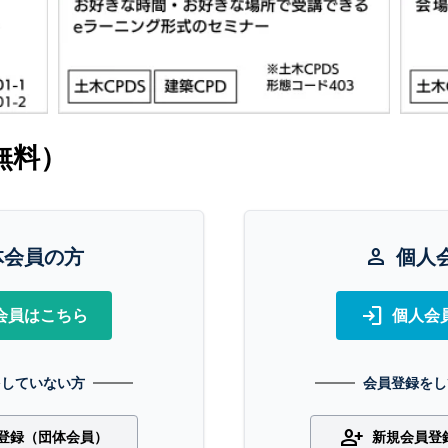
無料）
体会員の方
person
個人
login
会員はこちら
個人会
をしていない方
会員登録をし
person_add
登録（団体会員）
新規会員登