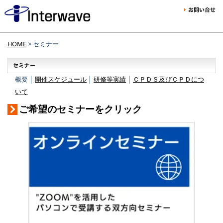
HOME
> セミナー
概要 │
開催スケジュール
│
研修等実績
│
ＣＰＤＳ及びＣＰＤにつ
いて
ご希望のセミナーをクリック