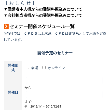
【 お し ら せ 】
▼受講者本人様からの受講料振込みについて
▼会社担当者様からの受講料振込みについて
セミナー開催スケジュール一覧
※当社では、ＣＰＤＳは土木系、ＣＰＤは建築系として用語を定義
しています。
開催予定のセミナー
開催形
会場
オンライン
式
から
開催日
まで
例：2012/1/1～2012/12/31