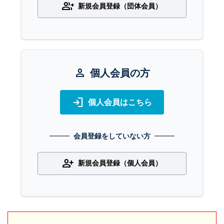
group_add
新規会員登録（団体会員）
person
個人会員の方
login
個人会員はこちら
会員登録をしていない方
person_add
新規会員登録（個人会員）