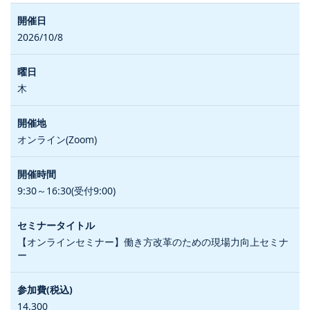
2026/10/8
木
オンライン(Zoom)
9:30～16:30(受付9:00)
【オンラインセミナー】働き方改革のための現場力向上セミナ
ー
14,300