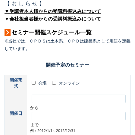
【 お し ら せ 】
▼受講者本人様からの受講料振込みについて
▼会社担当者様からの受講料振込みについて
セミナー開催スケジュール一覧
※当社では、ＣＰＤＳは土木系、ＣＰＤは建築系として用語を定義
しています。
開催予定のセミナー
開催形
会場
オンライン
式
から
開催日
まで
例：2012/1/1～2012/12/31