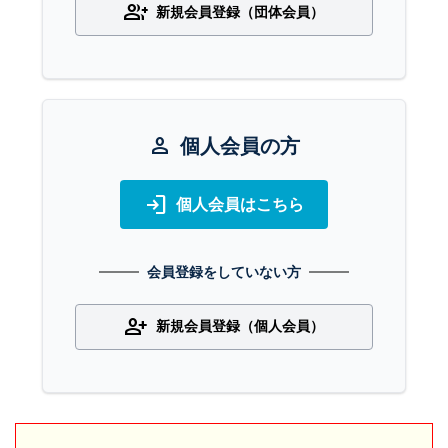
group_add
新規会員登録（団体会員）
person
個人会員の方
login
個人会員はこちら
会員登録をしていない方
person_add
新規会員登録（個人会員）