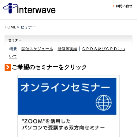
HOME
> セミナー
概要 │
開催スケジュール
│
研修等実績
│
ＣＰＤＳ及びＣＰＤにつ
いて
ご希望のセミナーをクリック