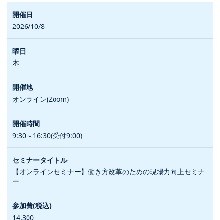
2026/10/8
木
オンライン(Zoom)
9:30～16:30(受付9:00)
【オンラインセミナー】働き方改革のための現場力向上セミナ
ー
14,300