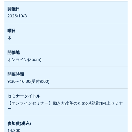
2026/10/8
木
オンライン(Zoom)
9:30～16:30(受付9:00)
【オンラインセミナー】働き方改革のための現場力向上セミナ
ー
14,300