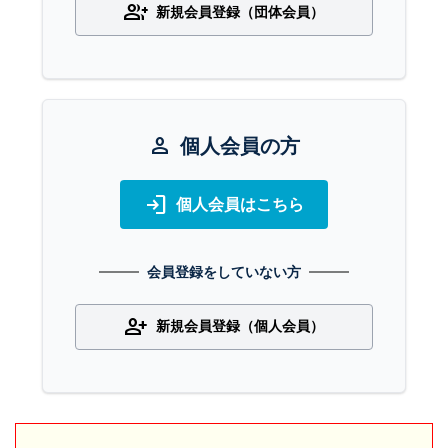
group_add
新規会員登録（団体会員）
person
個人会員の方
login
個人会員はこちら
会員登録をしていない方
person_add
新規会員登録（個人会員）