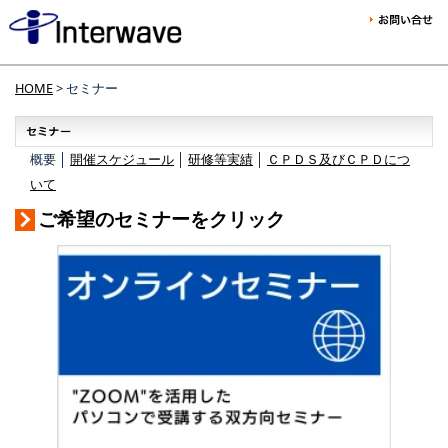
HOME
> セミナー
概要 │
開催スケジュール
│
研修等実績
│
ＣＰＤＳ及びＣＰＤにつ
いて
ご希望のセミナーをクリック