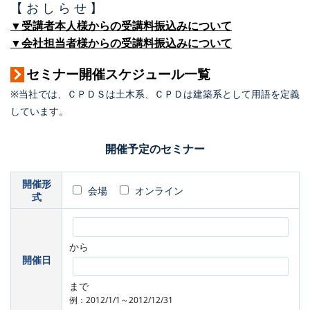
【 お し ら せ 】
▼受講者本人様からの受講料振込みについて
▼会社担当者様からの受講料振込みについて
セミナー開催スケジュール一覧
※当社では、ＣＰＤＳは土木系、ＣＰＤは建築系として用語を定義
しています。
開催予定のセミナー
開催形
会場
オンライン
式
から
開催日
まで
例：2012/1/1～2012/12/31