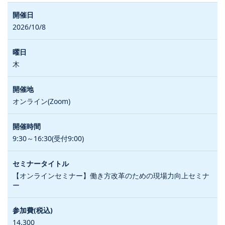
2026/10/8
木
オンライン(Zoom)
9:30～16:30(受付9:00)
【オンラインセミナー】働き方改革のための現場力向上セミナ
ー
14,300