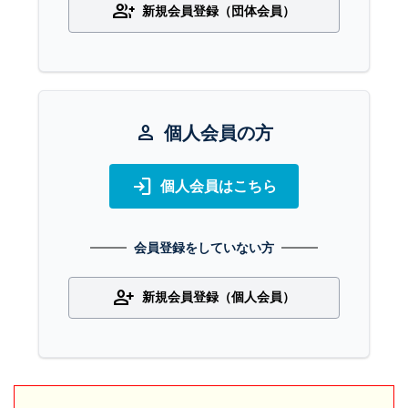
group_add
新規会員登録（団体会員）
person
個人会員の方
login
個人会員はこちら
会員登録をしていない方
person_add
新規会員登録（個人会員）