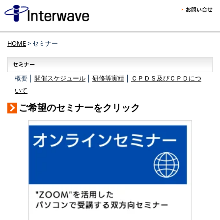
HOME
> セミナー
概要 │
開催スケジュール
│
研修等実績
│
ＣＰＤＳ及びＣＰＤにつ
いて
ご希望のセミナーをクリック