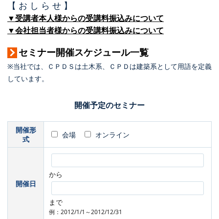
【 お し ら せ 】
▼受講者本人様からの受講料振込みについて
▼会社担当者様からの受講料振込みについて
セミナー開催スケジュール一覧
※当社では、ＣＰＤＳは土木系、ＣＰＤは建築系として用語を定義
しています。
開催予定のセミナー
開催形
会場
オンライン
式
から
開催日
まで
例：2012/1/1～2012/12/31