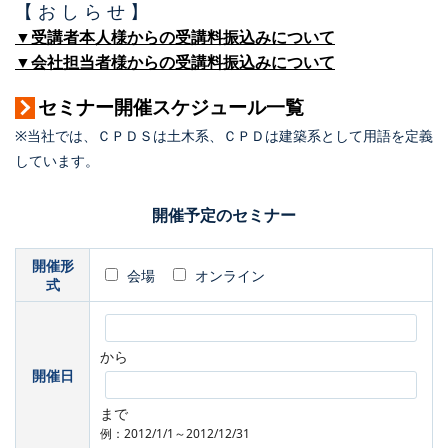
【 お し ら せ 】
▼受講者本人様からの受講料振込みについて
▼会社担当者様からの受講料振込みについて
セミナー開催スケジュール一覧
※当社では、ＣＰＤＳは土木系、ＣＰＤは建築系として用語を定義
しています。
開催予定のセミナー
開催形
会場
オンライン
式
から
開催日
まで
例：2012/1/1～2012/12/31