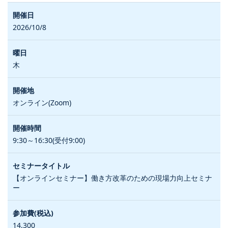
2026/10/8
木
オンライン(Zoom)
9:30～16:30(受付9:00)
【オンラインセミナー】働き方改革のための現場力向上セミナ
ー
14,300