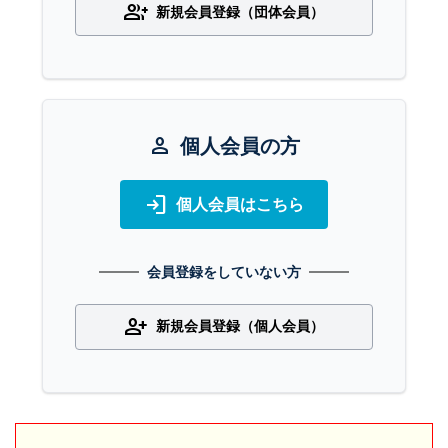
group_add
新規会員登録（団体会員）
person
個人会員の方
login
個人会員はこちら
会員登録をしていない方
person_add
新規会員登録（個人会員）