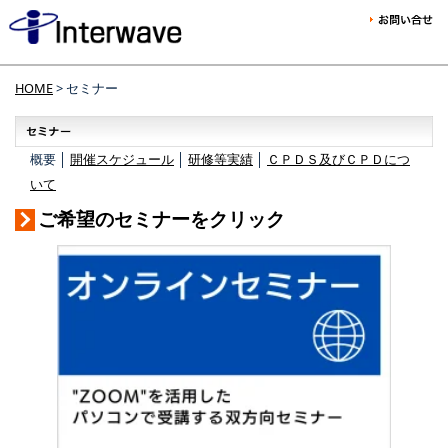
HOME
> セミナー
概要 │
開催スケジュール
│
研修等実績
│
ＣＰＤＳ及びＣＰＤにつ
いて
ご希望のセミナーをクリック