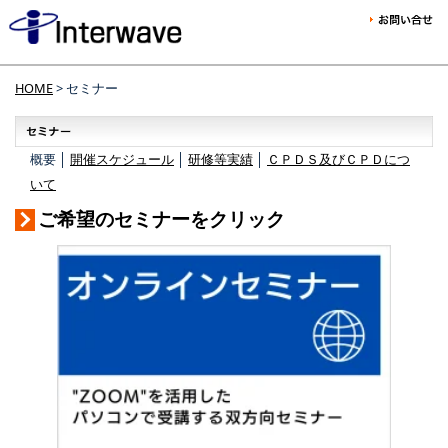
HOME
> セミナー
概要 │
開催スケジュール
│
研修等実績
│
ＣＰＤＳ及びＣＰＤにつ
いて
ご希望のセミナーをクリック