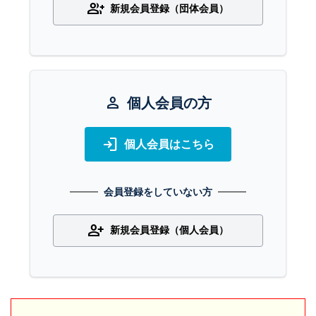
group_add
新規会員登録（団体会員）
person
個人会員の方
login
個人会員はこちら
会員登録をしていない方
person_add
新規会員登録（個人会員）