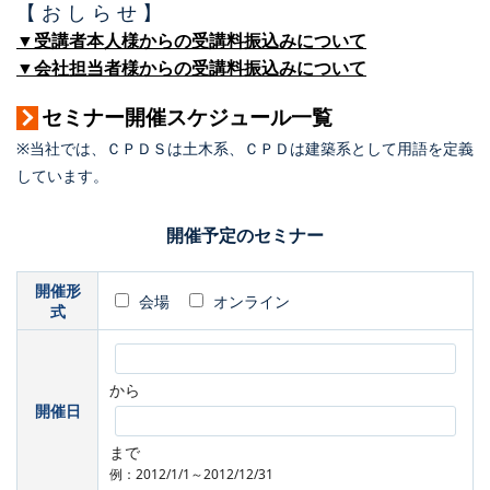
【 お し ら せ 】
▼受講者本人様からの受講料振込みについて
▼会社担当者様からの受講料振込みについて
セミナー開催スケジュール一覧
※当社では、ＣＰＤＳは土木系、ＣＰＤは建築系として用語を定義
しています。
開催予定のセミナー
開催形
会場
オンライン
式
から
開催日
まで
例：2012/1/1～2012/12/31