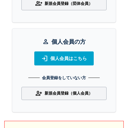
group_add
新規会員登録（団体会員）
person
個人会員の方
login
個人会員はこちら
会員登録をしていない方
person_add
新規会員登録（個人会員）