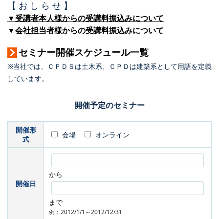
【 お し ら せ 】
▼受講者本人様からの受講料振込みについて
▼会社担当者様からの受講料振込みについて
セミナー開催スケジュール一覧
※当社では、ＣＰＤＳは土木系、ＣＰＤは建築系として用語を定義
しています。
開催予定のセミナー
開催形
会場
オンライン
式
から
開催日
まで
例：2012/1/1～2012/12/31