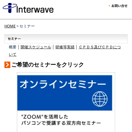
HOME
> セミナー
概要 │
開催スケジュール
│
研修等実績
│
ＣＰＤＳ及びＣＰＤにつ
いて
ご希望のセミナーをクリック