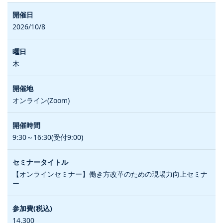
2026/10/8
木
オンライン(Zoom)
9:30～16:30(受付9:00)
【オンラインセミナー】働き方改革のための現場力向上セミナ
ー
14,300