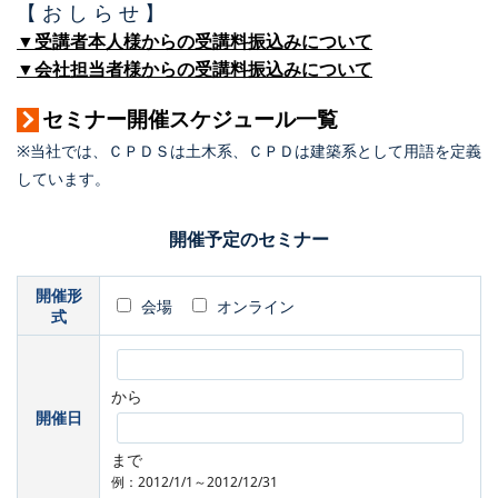
【 お し ら せ 】
▼受講者本人様からの受講料振込みについて
▼会社担当者様からの受講料振込みについて
セミナー開催スケジュール一覧
※当社では、ＣＰＤＳは土木系、ＣＰＤは建築系として用語を定義
しています。
開催予定のセミナー
開催形
会場
オンライン
式
から
開催日
まで
例：2012/1/1～2012/12/31