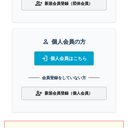
group_add
新規会員登録（団体会員）
person
個人会員の方
login
個人会員はこちら
会員登録をしていない方
person_add
新規会員登録（個人会員）