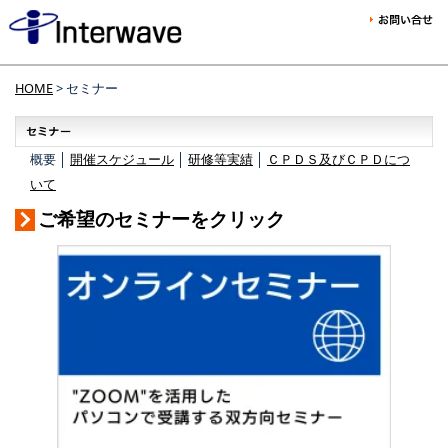
HOME
> セミナー
概要 │
開催スケジュール
│
研修等実績
│
ＣＰＤＳ及びＣＰＤにつ
いて
ご希望のセミナーをクリック