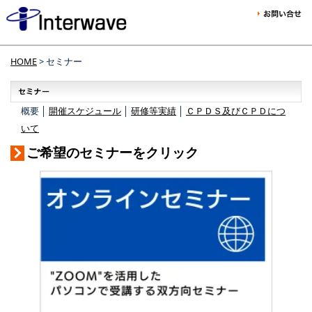
HOME
> セミナー
概要 │
開催スケジュール
│
研修等実績
│
ＣＰＤＳ及びＣＰＤにつ
いて
ご希望のセミナーをクリック