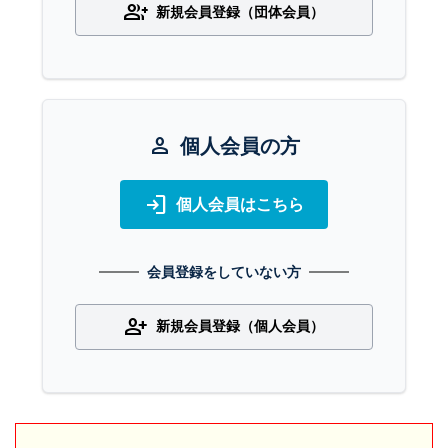
group_add
新規会員登録（団体会員）
person
個人会員の方
login
個人会員はこちら
会員登録をしていない方
person_add
新規会員登録（個人会員）