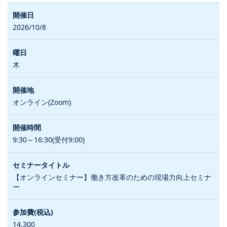
2026/10/8
木
オンライン(Zoom)
9:30～16:30(受付9:00)
【オンラインセミナー】働き方改革のための現場力向上セミナ
ー
14,300