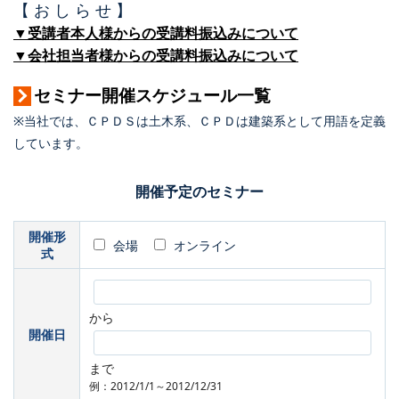
【 お し ら せ 】
▼受講者本人様からの受講料振込みについて
▼会社担当者様からの受講料振込みについて
セミナー開催スケジュール一覧
※当社では、ＣＰＤＳは土木系、ＣＰＤは建築系として用語を定義
しています。
開催予定のセミナー
開催形
会場
オンライン
式
から
開催日
まで
例：2012/1/1～2012/12/31