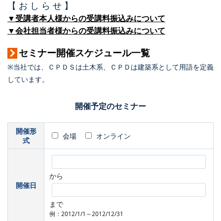
【 お し ら せ 】
▼受講者本人様からの受講料振込みについて
▼会社担当者様からの受講料振込みについて
セミナー開催スケジュール一覧
※当社では、ＣＰＤＳは土木系、ＣＰＤは建築系として用語を定義
しています。
開催予定のセミナー
開催形
会場
オンライン
式
から
開催日
まで
例：2012/1/1～2012/12/31