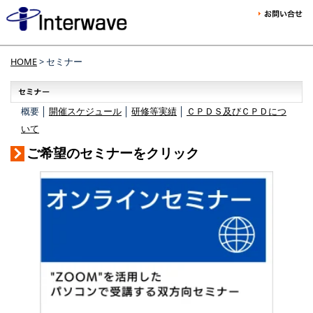
HOME
> セミナー
概要 │
開催スケジュール
│
研修等実績
│
ＣＰＤＳ及びＣＰＤにつ
いて
ご希望のセミナーをクリック