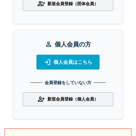
group_add
新規会員登録（団体会員）
person
個人会員の方
login
個人会員はこちら
会員登録をしていない方
person_add
新規会員登録（個人会員）