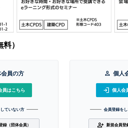
無料）
体会員の方
person
個人
login
会員はこちら
個人会
をしていない方
会員登録をし
person_add
登録（団体会員）
新規会員登