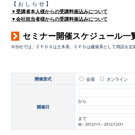
【 お し ら せ 】
▼受講者本人様からの受講料振込みについて
▼会社担当者様からの受講料振込みについて
セミナー開催スケジュール一
※当社では、ＣＰＤＳは土木系、ＣＰＤは建築系として用語を定
開催形式
会場
オンライン
から
開催日
まで
例：2012/1/1～2012/12/31