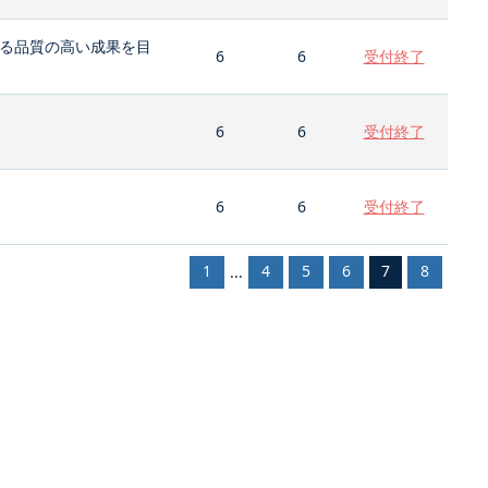
る品質の高い成果を目
6
6
受付終了
6
6
受付終了
6
6
受付終了
1
4
5
6
7
8
...