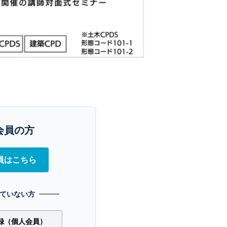
会員の方
員はこちら
ていない方
録（個人会員）