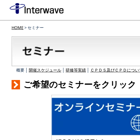
HOME
> セミナー
概要 │
開催スケジュール
│
研修等実績
│
ＣＰＤＳ及びＣＰＤについ
ご希望のセミナーをクリック