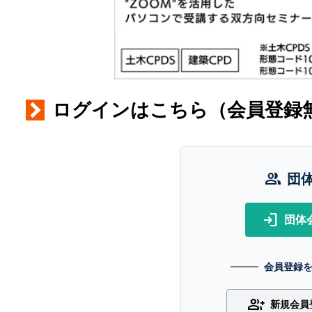
ログインはこちら（会員登録
group
団
login
団体
会員登録
group_add
新規会員