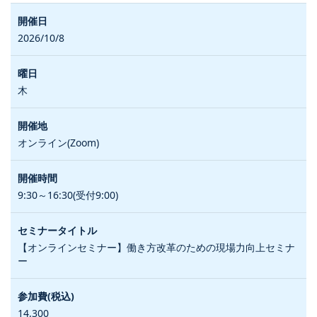
2026/10/8
木
オンライン(Zoom)
9:30～16:30(受付9:00)
【オンラインセミナー】働き方改革のための現場力向上セミナ
ー
14,300