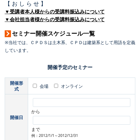
【 お し ら せ 】
▼受講者本人様からの受講料振込みについて
▼会社担当者様からの受講料振込みについて
セミナー開催スケジュール一覧
※当社では、ＣＰＤＳは土木系、ＣＰＤは建築系として用語を定義
しています。
開催予定のセミナー
開催形
会場
オンライン
式
から
開催日
まで
例：2012/1/1～2012/12/31