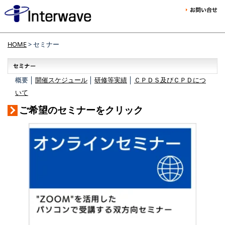
HOME
> セミナー
概要 │
開催スケジュール
│
研修等実績
│
ＣＰＤＳ及びＣＰＤにつ
いて
ご希望のセミナーをクリック