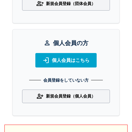
group_add
新規会員登録（団体会員）
person
個人会員の方
login
個人会員はこちら
会員登録をしていない方
person_add
新規会員登録（個人会員）