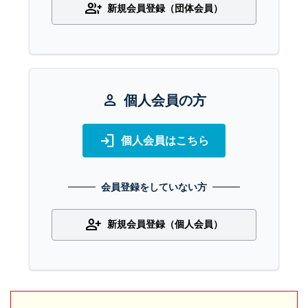
group_add
新規会員登録（団体会員）
person
個人会員の方
login
個人会員はこちら
会員登録をしていない方
person_add
新規会員登録（個人会員）