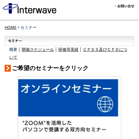
HOME
> セミナー
概要 │
開催スケジュール
│
研修等実績
│
ＣＰＤＳ及びＣＰＤにつ
いて
ご希望のセミナーをクリック