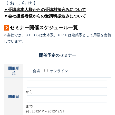
【 お し ら せ 】
▼受講者本人様からの受講料振込みについて
▼会社担当者様からの受講料振込みについて
セミナー開催スケジュール一覧
※当社では、ＣＰＤＳは土木系、ＣＰＤは建築系として用語を定義
しています。
開催予定のセミナー
開催形
会場
オンライン
式
から
開催日
まで
例：2012/1/1～2012/12/31