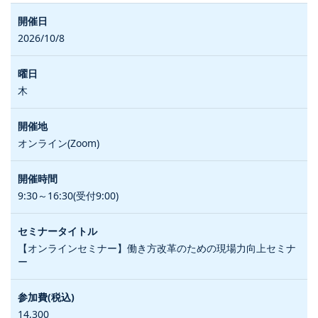
2026/10/8
木
オンライン(Zoom)
9:30～16:30(受付9:00)
【オンラインセミナー】働き方改革のための現場力向上セミナ
ー
14,300