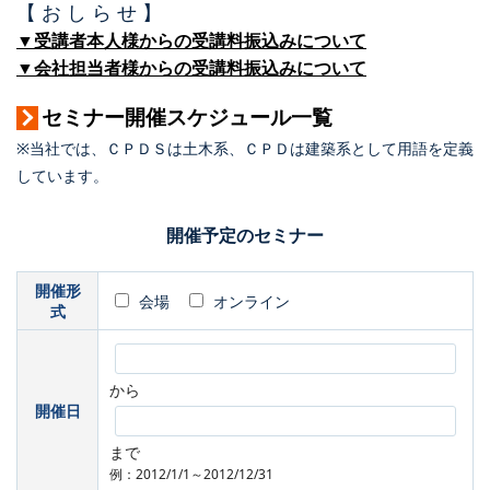
【 お し ら せ 】
▼受講者本人様からの受講料振込みについて
▼会社担当者様からの受講料振込みについて
セミナー開催スケジュール一覧
※当社では、ＣＰＤＳは土木系、ＣＰＤは建築系として用語を定義
しています。
開催予定のセミナー
開催形
会場
オンライン
式
から
開催日
まで
例：2012/1/1～2012/12/31