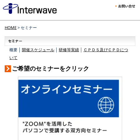
HOME
> セミナー
概要 │
開催スケジュール
│
研修等実績
│
ＣＰＤＳ及びＣＰＤにつ
いて
ご希望のセミナーをクリック