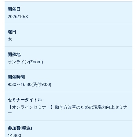
2026/10/8
木
オンライン(Zoom)
9:30～16:30(受付9:00)
【オンラインセミナー】働き方改革のための現場力向上セミナ
ー
14,300