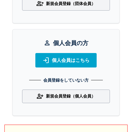
group_add
新規会員登録（団体会員）
person
個人会員の方
login
個人会員はこちら
会員登録をしていない方
person_add
新規会員登録（個人会員）