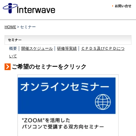
HOME
> セミナー
概要 │
開催スケジュール
│
研修等実績
│
ＣＰＤＳ及びＣＰＤにつ
いて
ご希望のセミナーをクリック