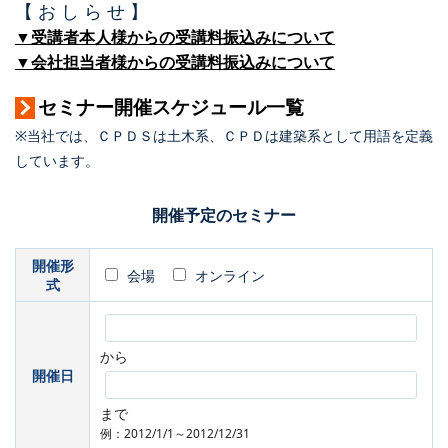
【 お し ら せ 】
▼受講者本人様からの受講料振込みについて
▼会社担当者様からの受講料振込みについて
セミナー開催スケジュール一覧
※当社では、ＣＰＤＳは土木系、ＣＰＤは建築系として用語を定義
しています。
開催予定のセミナー
開催形
会場
オンライン
式
から
開催日
まで
例：2012/1/1～2012/12/31