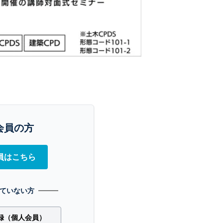
会員の方
員はこちら
ていない方
録（個人会員）