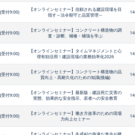
【オンラインセミナー】信頼される建設現場を目
0(受付9:00)
14
指す～法令順守と品質管理～
【オンラインセミナー】コンクリート構造物の調
0(受付9:00)
14
査・診断、補修・補強を学ぶ
【オンラインセミナー】タイムマネジメントと心
0(受付9:00)
14
理有効活用！建設現場の業務効率化2026
【オンラインセミナー】コンクリート構造物の品
0(受付9:00)
14
質向上・高耐久化のための知識(後編)
【オンラインセミナー】最新版：建設死亡災害の
0(受付9:00)
14
実態、効果的な安全指示、若者への安全教育
【オンラインセミナー】働き方改革のための現場
0(受付9:00)
14
力向上セミナー
【オンラインセミナー】生成AIの急速な進歩が建