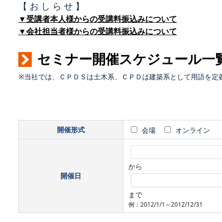
【 お し ら せ 】
▼受講者本人様からの受講料振込みについて
▼会社担当者様からの受講料振込みについて
セミナー開催スケジュール一
※当社では、ＣＰＤＳは土木系、ＣＰＤは建築系として用語を定
開催形式
会場
オンライン
から
開催日
まで
例：2012/1/1～2012/12/31