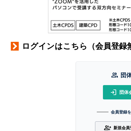
ログインはこちら（会員登録
group
団
login
団体
会員登録
group_add
新規会員