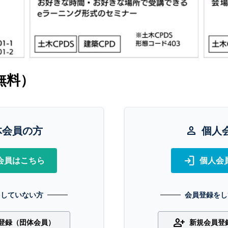
無料）
体会員の方
person
個人
login
会員はこちら
個人会
をしていない方
会員登録をし
person_add
登録（団体会員）
新規会員登