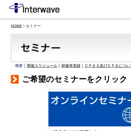
HOME
> セミナー
概要 │
開催スケジュール
│
研修等実績
│
ＣＰＤＳ及びＣＰＤについ
ご希望のセミナーをクリック