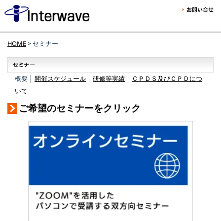
HOME
> セミナー
概要 │
開催スケジュール
│
研修等実績
│
ＣＰＤＳ及びＣＰＤにつ
いて
ご希望のセミナーをクリック