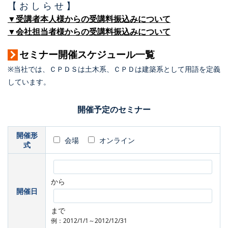
【 お し ら せ 】
▼受講者本人様からの受講料振込みについて
▼会社担当者様からの受講料振込みについて
セミナー開催スケジュール一覧
※当社では、ＣＰＤＳは土木系、ＣＰＤは建築系として用語を定義
しています。
開催予定のセミナー
開催形
会場
オンライン
式
から
開催日
まで
例：2012/1/1～2012/12/31