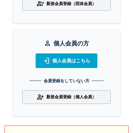
group_add
新規会員登録（団体会員）
person
個人会員の方
login
個人会員はこちら
会員登録をしていない方
person_add
新規会員登録（個人会員）