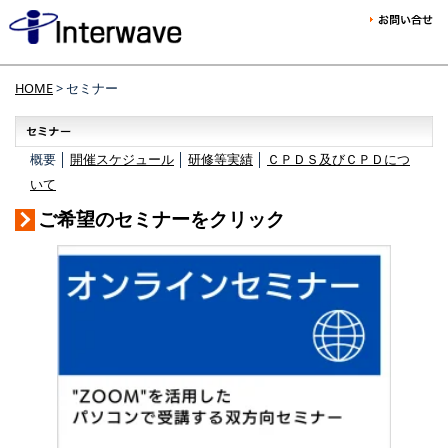
HOME
> セミナー
概要 │
開催スケジュール
│
研修等実績
│
ＣＰＤＳ及びＣＰＤにつ
いて
ご希望のセミナーをクリック