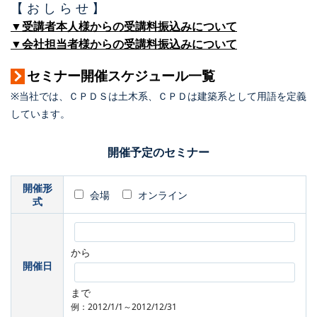
【 お し ら せ 】
▼受講者本人様からの受講料振込みについて
▼会社担当者様からの受講料振込みについて
セミナー開催スケジュール一覧
※当社では、ＣＰＤＳは土木系、ＣＰＤは建築系として用語を定義
しています。
開催予定のセミナー
開催形
会場
オンライン
式
から
開催日
まで
例：2012/1/1～2012/12/31