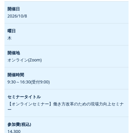
2026/10/8
木
オンライン(Zoom)
9:30～16:30(受付9:00)
【オンラインセミナー】働き方改革のための現場力向上セミナ
ー
14,300