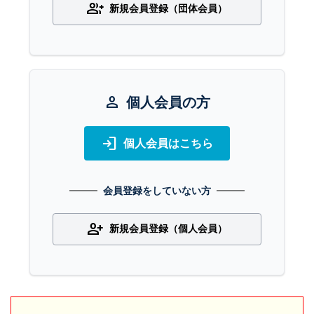
group_add
新規会員登録（団体会員）
person
個人会員の方
login
個人会員はこちら
会員登録をしていない方
person_add
新規会員登録（個人会員）