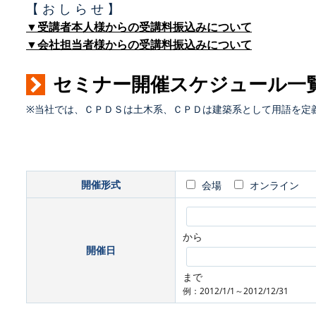
【 お し ら せ 】
▼受講者本人様からの受講料振込みについて
▼会社担当者様からの受講料振込みについて
セミナー開催スケジュール一
※当社では、ＣＰＤＳは土木系、ＣＰＤは建築系として用語を定
開催形式
会場
オンライン
から
開催日
まで
例：2012/1/1～2012/12/31