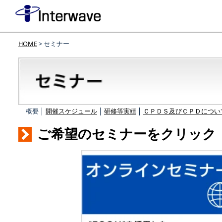
HOME
> セミナー
概要 │
開催スケジュール
│
研修等実績
│
ＣＰＤＳ及びＣＰＤについ
ご希望のセミナーをクリック