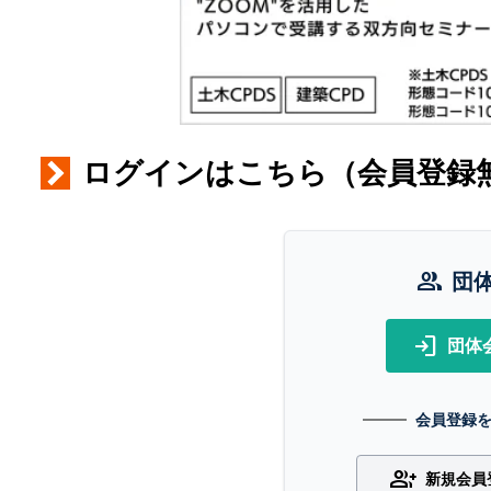
ログインはこちら（会員登録
group
団
login
団体
会員登録
group_add
新規会員