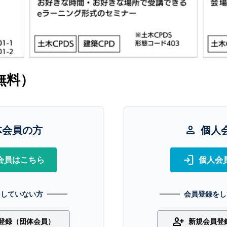
無料）
体会員の方
person
個人
login
会員はこちら
個人会
をしていない方
会員登録をし
person_add
登録（団体会員）
新規会員登