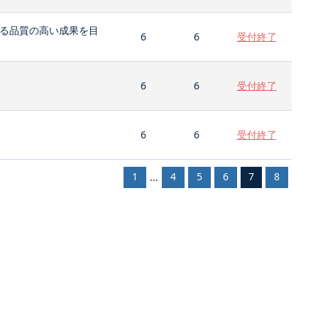
る品質の高い成果を目
6
6
受付終了
6
6
受付終了
6
6
受付終了
1
4
5
6
7
8
...