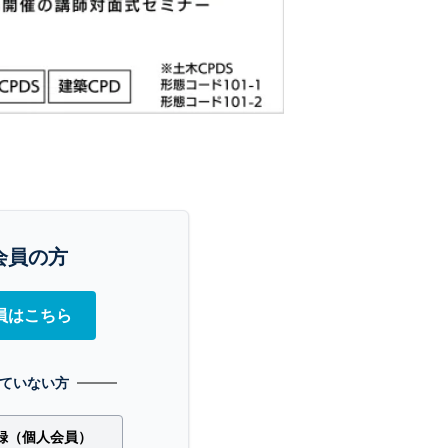
会員の方
員はこちら
ていない方
録（個人会員）