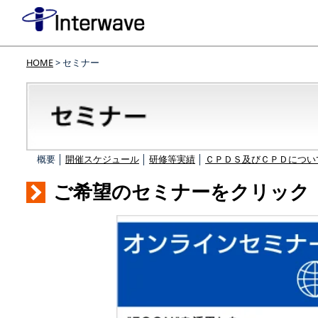
HOME
> セミナー
概要 │
開催スケジュール
│
研修等実績
│
ＣＰＤＳ及びＣＰＤについ
ご希望のセミナーをクリック