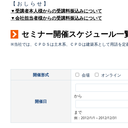
【 お し ら せ 】
▼受講者本人様からの受講料振込みについて
▼会社担当者様からの受講料振込みについて
セミナー開催スケジュール一
※当社では、ＣＰＤＳは土木系、ＣＰＤは建築系として用語を定
開催形式
会場
オンライン
から
開催日
まで
例：2012/1/1～2012/12/31