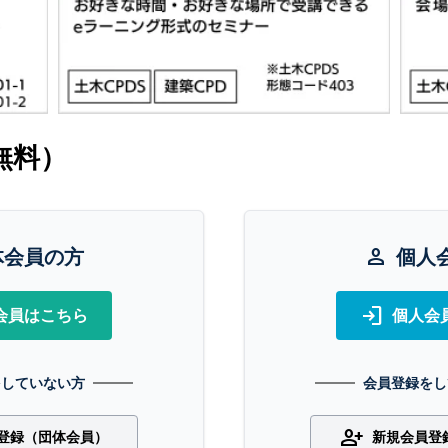
無料）
体会員の方
person
個人
login
会員はこちら
個人会
をしていない方
会員登録をし
person_add
登録（団体会員）
新規会員登