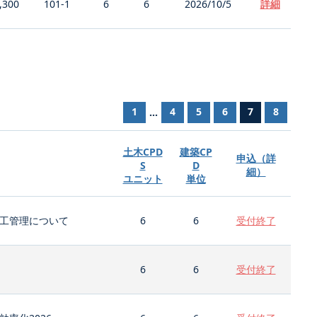
,300
101-1
6
6
2026/10/5
詳細
1
4
5
6
7
8
...
土木CPD
建築CP
申込（詳
S
D
細）
ユニット
単位
工管理について
6
6
受付終了
6
6
受付終了