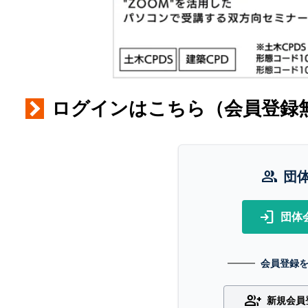
ログインはこちら（会員登録
group
団
login
団体
会員登録
group_add
新規会員