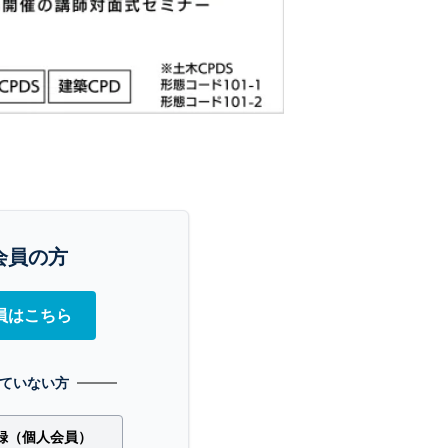
会員の方
員はこちら
ていない方
録（個人会員）