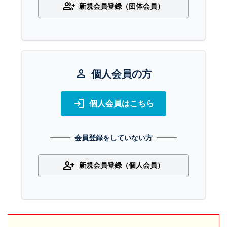
group_add
新規会員登録（団体会員）
person
個人会員の方
login
個人会員はこちら
会員登録をしていない方
person_add
新規会員登録（個人会員）