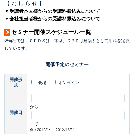
【 お し ら せ 】
▼受講者本人様からの受講料振込みについて
▼会社担当者様からの受講料振込みについて
セミナー開催スケジュール一覧
※当社では、ＣＰＤＳは土木系、ＣＰＤは建築系として用語を定義
しています。
開催予定のセミナー
開催形
会場
オンライン
式
から
開催日
まで
例：2012/1/1～2012/12/31