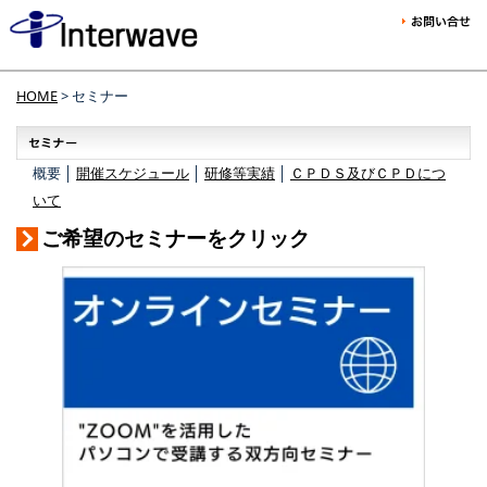
HOME
> セミナー
概要 │
開催スケジュール
│
研修等実績
│
ＣＰＤＳ及びＣＰＤにつ
いて
ご希望のセミナーをクリック